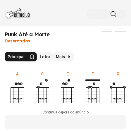
Punk Até a Morte
Mídia
Deserdados
Principal
Letra
Mais
A
C
E
F
G
Continua depois do anúncio