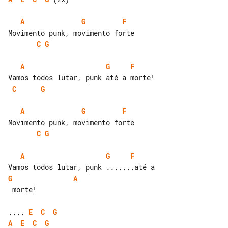
A
G
F
C
G
A
G
F
C
G
A
G
F
C
G
A
G
F
G
A
 morte!

.... 
E
C
G
A
E
C
G