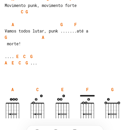
C
G
A
G
F
G
A
 morte!

.... 
E
C
G
A
E
C
G
 ...

A
C
E
F
G