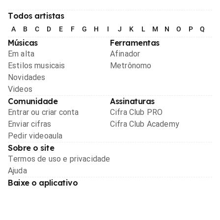
Todos artistas
A
B
C
D
E
F
G
H
I
J
K
L
M
N
O
P
Q
R
Músicas
Ferramentas
Em alta
Afinador
Estilos musicais
Metrônomo
Novidades
Videos
Comunidade
Assinaturas
Entrar ou criar conta
Cifra Club PRO
Enviar cifras
Cifra Club Academy
Pedir videoaula
Sobre o site
Termos de uso e privacidade
Ajuda
Baixe o aplicativo