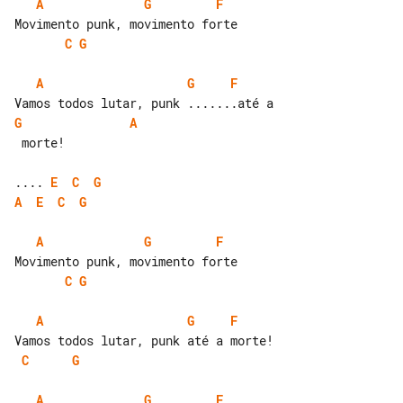
A
G
F
C
G
A
G
F
G
A
 morte!

.... 
E
C
G
A
E
C
G
A
G
F
C
G
A
G
F
C
G
A
G
F