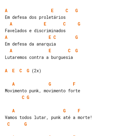
A
E
C
G
A
E
C
G
A
E
C
G
A
E
C
G
Lutaremos contra a burguesia

A
E
C
G
 (2x)

A
G
F
C
G
A
G
F
C
G