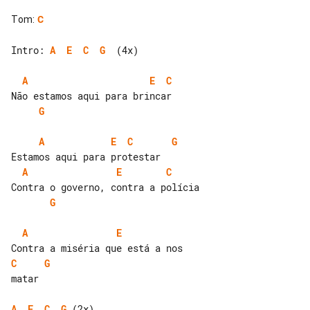
Tom
:
C
Intro: 
A
E
C
G
  (4x)

A
E
C
G
A
E
C
G
A
E
C
G
A
E
C
G
matar

A
E
C
G
 (2x)
