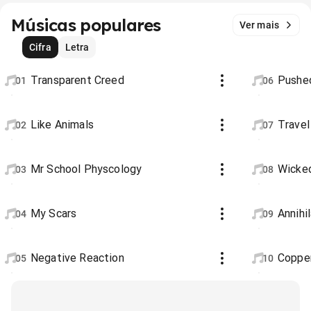
Músicas populares
Ver mais
Cifra
Letra
Transparent Creed
Pushe
01
06
Like Animals
Travel
02
07
Mr School Physcology
Wicke
03
08
My Scars
Annihi
04
09
Negative Reaction
Copper
05
10