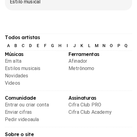
Estilo musical
Todos artistas
A
B
C
D
E
F
G
H
I
J
K
L
M
N
O
P
Q
R
Músicas
Ferramentas
Em alta
Afinador
Estilos musicais
Metrônomo
Novidades
Videos
Comunidade
Assinaturas
Entrar ou criar conta
Cifra Club PRO
Enviar cifras
Cifra Club Academy
Pedir videoaula
Sobre o site