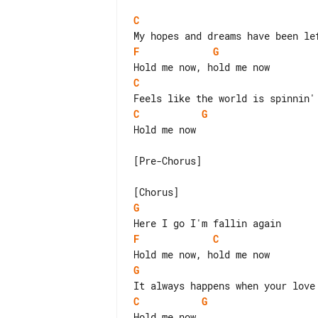
C
F
G
C
C
G
Hold me now

[Pre-Chorus]

G
F
C
G
C
G
Hold me now
