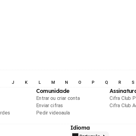
I
J
K
L
M
N
O
P
Q
R
S
Comunidade
Assinatur
Entrar ou criar conta
Cifra Club 
Enviar cifras
Cifra Club 
ordes
Pedir videoaula
Idioma