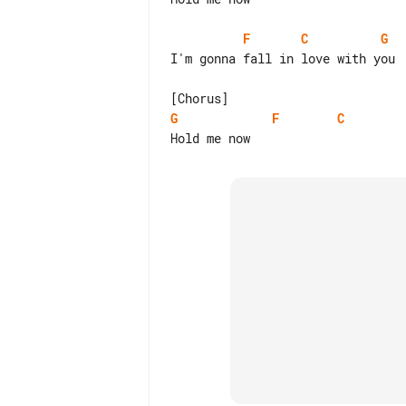
F
C
G
I'm gonna fall in love with you

G
F
C