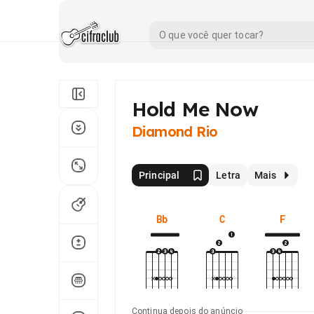
Hold Me Now
Diamond Rio
Principal
Letra
Mais
Bb
C
F
Continua depois do anúncio