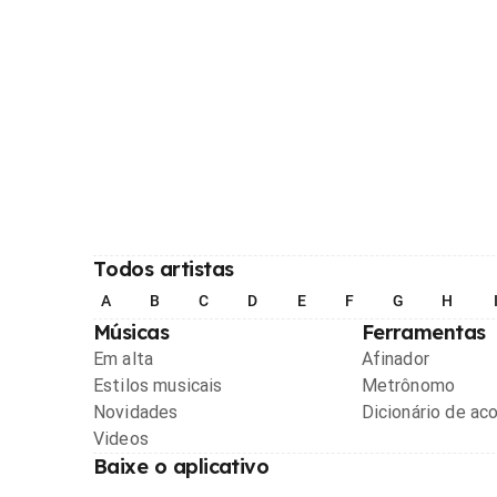
Todos artistas
A
B
C
D
E
F
G
H
Músicas
Ferramentas
Em alta
Afinador
Estilos musicais
Metrônomo
Novidades
Dicionário de ac
Videos
Baixe o aplicativo