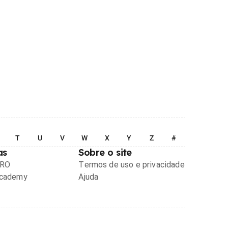
T
U
V
W
X
Y
Z
#
as
Sobre o site
PRO
Termos de uso e privacidade
Academy
Ajuda