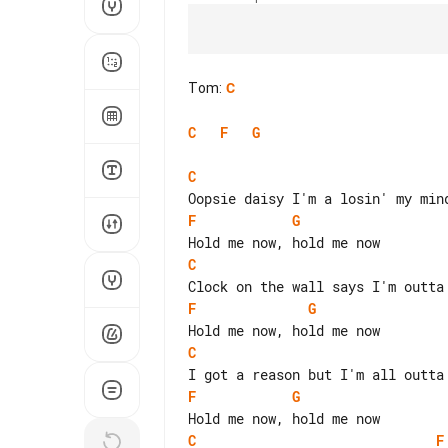
Tom
:
C
C
F
G
C
F
G
C
F
G
C
F
G
C
F