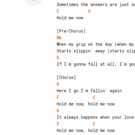
C
G
Hold me now

Bb
G
If I'm gonna fall at all, I'm gon
G
F
C
G
F
C
Hold me now, hold me now
