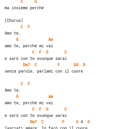
C
G
ma insieme perché

C
F
G
Am
C
F
G
C
Dm7
C
F
D4
D
senza parole, parlami con il cuore

C
F
G
Am
C
F
G
C
Dm7
C
F
G
 4  
G
lasciati amare, lo farò con il cuore
