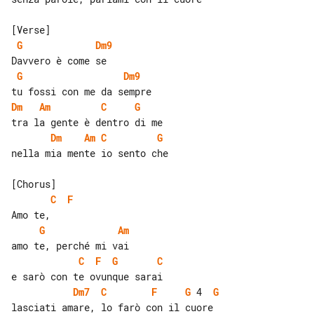
G
Dm9
G
Dm9
Dm
Am
C
G
Dm
Am
C
G
nella mia mente io sento che

C
F
G
Am
C
F
G
C
Dm7
C
F
G
 4  
G
lasciati amare, lo farò con il cuore
