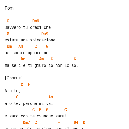
Tom
:
F
G
Dm9
G
Dm9
Dm
Am
C
G
Dm
Am
C
G
ma se c'e ti giuro io non lo so.

C
F
G
Am
C
F
G
C
Dm7
C
F
D4
D
senza parole, parlami con il cuore
