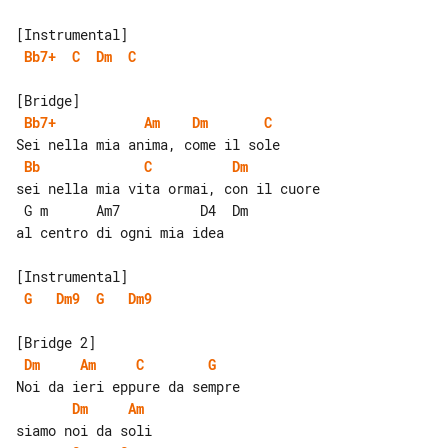
Bb7+
C
Dm
C
Bb7+
Am
Dm
C
Bb
C
Dm
sei nella mia vita ormai, con il cuore

 G m      Am7          D4  Dm

al centro di ogni mia idea

G
Dm9
G
Dm9
Dm
Am
C
G
Dm
Am