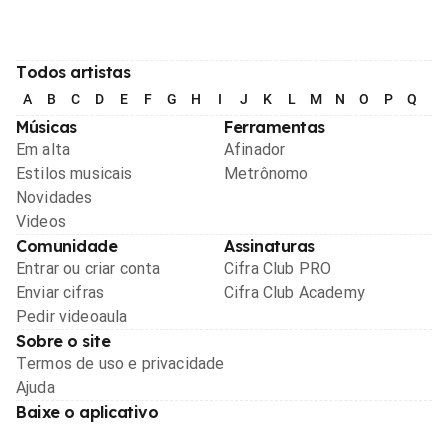
Todos artistas
A
B
C
D
E
F
G
H
I
J
K
L
M
N
O
P
Q
R
Músicas
Ferramentas
Em alta
Afinador
Estilos musicais
Metrônomo
Novidades
Videos
Comunidade
Assinaturas
Entrar ou criar conta
Cifra Club PRO
Enviar cifras
Cifra Club Academy
Pedir videoaula
Sobre o site
Termos de uso e privacidade
Ajuda
Baixe o aplicativo