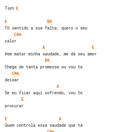
Tom
:
E
E
B9
C#m
A
E
B9
C#m
A
E
procurar

E
A
C#m