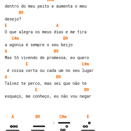
B9
E
A
C#m
B9
A
B9
E
C#m
A
B9
E
B9
A
B9
C#m
E
4