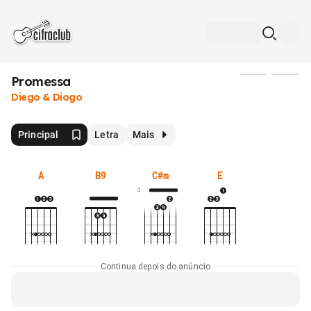
Promessa
Mídia
Diego & Diogo
Principal
Letra
Mais
A
B9
C#m
E
4
Continua depois do anúncio