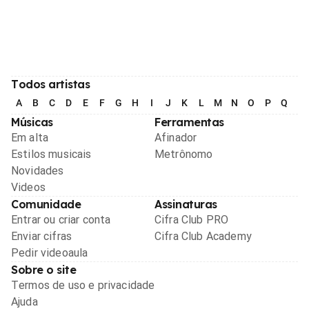
Todos artistas
A
B
C
D
E
F
G
H
I
J
K
L
M
N
O
P
Q
R
Músicas
Ferramentas
Em alta
Afinador
Estilos musicais
Metrônomo
Novidades
Videos
Comunidade
Assinaturas
Entrar ou criar conta
Cifra Club PRO
Enviar cifras
Cifra Club Academy
Pedir videoaula
Sobre o site
Termos de uso e privacidade
Ajuda