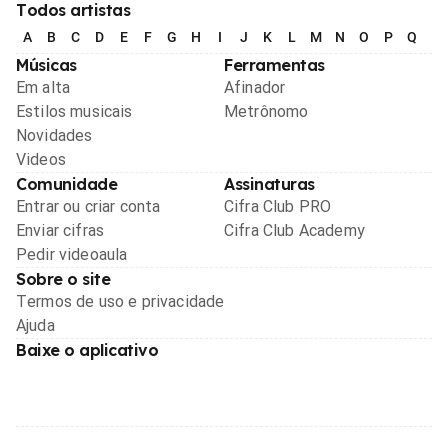
Todos artistas
A
B
C
D
E
F
G
H
I
J
K
L
M
N
O
P
Q
R
Músicas
Ferramentas
Em alta
Afinador
Estilos musicais
Metrônomo
Novidades
Videos
Comunidade
Assinaturas
Entrar ou criar conta
Cifra Club PRO
Enviar cifras
Cifra Club Academy
Pedir videoaula
Sobre o site
Termos de uso e privacidade
Ajuda
Baixe o aplicativo