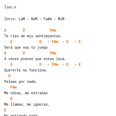
Tom
:
A
Intro: LaM - ReM - Fa#m - MiM

A
D
F#m
E
D
   - 
F#m
  - 
D
   - 
E
A
D
F#m
E
D
   - 
F#m
  - 
D
   - 
E
D
F#m
D
E
No entiendo nada
