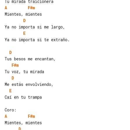
A
F#m
D
E
Ya no importa si te extraño.

D
F#m
D
E
Caí en tu trampa

A
F#m
D