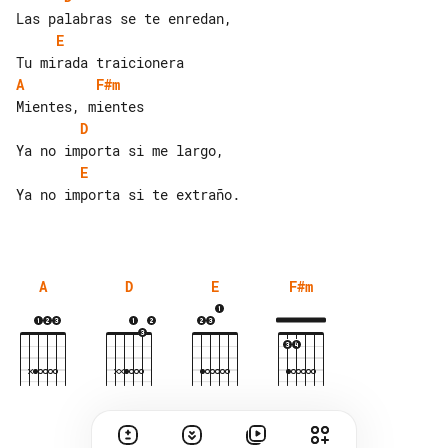
E
A
F#m
D
E
Ya no importa si te extraño.

A
D
E
F#m