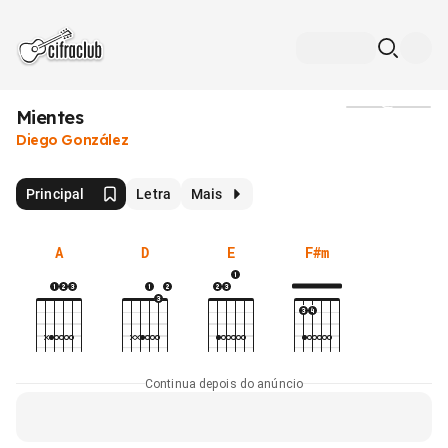
Mientes
Mídia
Diego González
Principal
Letra
Mais
A
D
E
F#m
Continua depois do anúncio