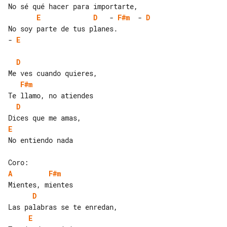
E
D
   - 
F#m
  - 
D
- 
E
D
F#m
D
E
No entiendo nada

A
F#m
D
E