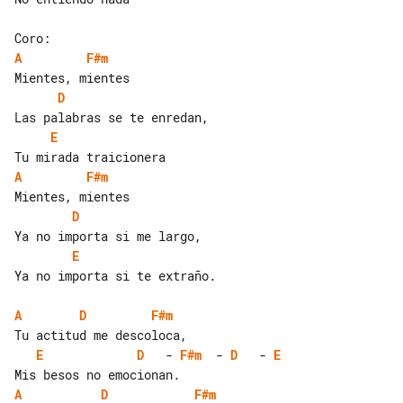
A
F#m
D
E
A
F#m
D
E
Ya no importa si te extraño.

A
D
F#m
E
D
   - 
F#m
  - 
D
   - 
E
A
D
F#m