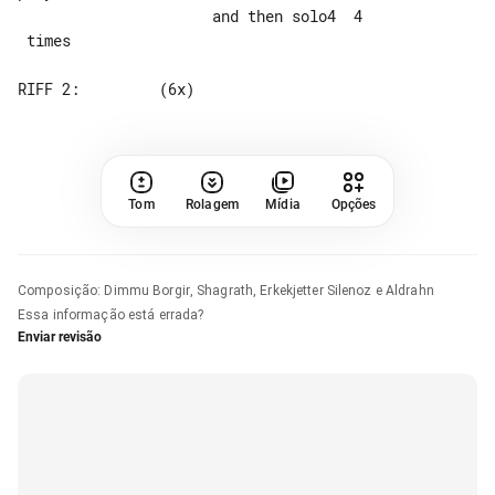
                      and then solo4  4

 times

Tom
Rolagem
Mídia
Opções
Composição
:
Dimmu Borgir, Shagrath, Erkekjetter Silenoz e Aldrahn
Essa informação está errada?
Enviar revisão