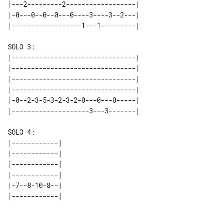
|---2---------2------------------| 

|-0---0--0--0---0----3----3--2---| 

SOLO 3:

|--------------------------------| 

|--------------------------------| 

|--------------------------------| 

|--------------------------------| 

|-0--2-3-5-3-2-3-2-0---0---0-----| 

SOLO 4:

|------------| 

|------------| 

|------------| 

|------------| 

|-7--8-10-8--| 
