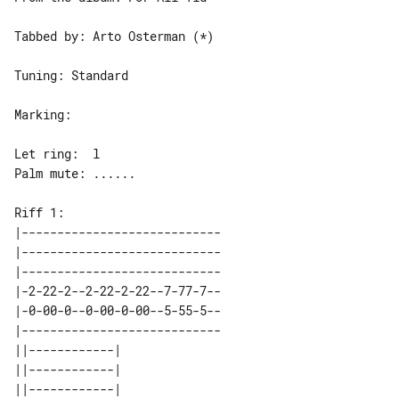
Tabbed by: Arto Osterman (*)

Tuning: Standard

Marking:

Let ring:  l

Palm mute: ......

Riff 1:

|----------------------------

|----------------------------

|----------------------------

|-2-22-2--2-22-2-22--7-77-7--

|-0-00-0--0-00-0-00--5-55-5--

|----------------------------

||------------| 

||------------| 

||------------| 
