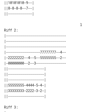
||10101010-9--| 

||8-8-8-8--7--| 

Riff 2:

|------------------------------

|------------------------------

|------------------------------

|-----------------77777777--4--

|-22222222--4--5--55555555--2--

|-00000000--2--3---------------

||------------------| 

||------------------| 

||------------------| 

||55555555-4444-5-4-| 

||33333333-2222-3-2-| 

Riff 3:
