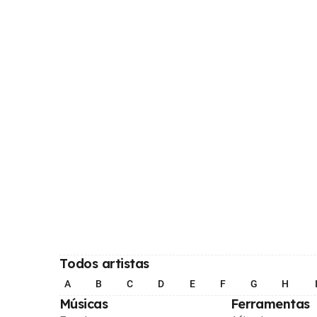
Todos artistas
A
B
C
D
E
F
G
H
Músicas
Ferramentas