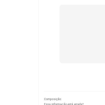
Composição
:
Essa informação está errada?