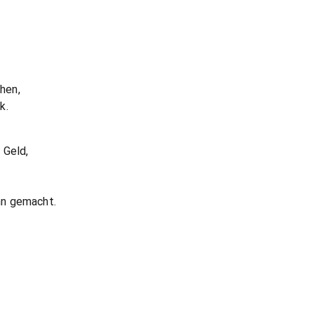
hen,
k.
 Geld,
nn gemacht.