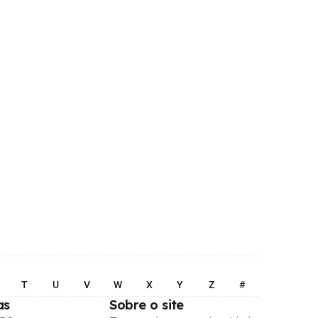
T
U
V
W
X
Y
Z
#
as
Sobre o site