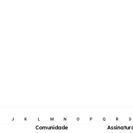
I
J
K
L
M
N
O
P
Q
R
S
Comunidade
Assinatur