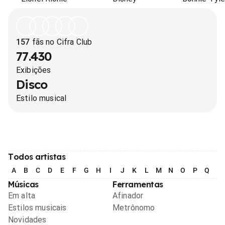
157
fãs no Cifra Club
77.430
Exibições
Disco
Estilo musical
Todos artistas
A
B
C
D
E
F
G
H
I
J
K
L
M
N
O
P
Q
R
Músicas
Ferramentas
Em alta
Afinador
Estilos musicais
Metrônomo
Novidades