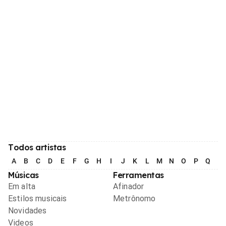
Todos artistas
A
B
C
D
E
F
G
H
I
J
K
L
M
N
O
P
Q
R
Músicas
Ferramentas
Em alta
Afinador
Estilos musicais
Metrônomo
Novidades
Videos