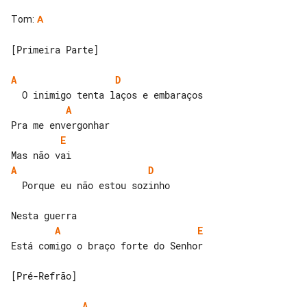
Tom
:
A
[Primeira Parte]

A
D
A
E
A
D
  Porque eu não estou sozinho

A
E
Está comigo o braço forte do Senhor

[Pré-Refrão]

A