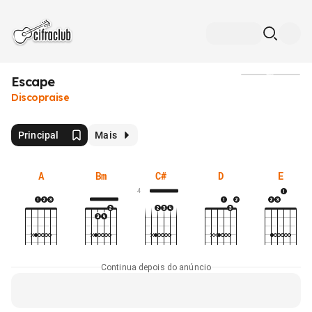
Escape
Mídia
Discopraise
Principal
Mais
A
Bm
C#
D
E
4
Continua depois do anúncio