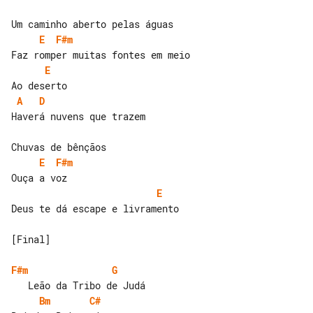
E
F#m
E
A
D
Haverá nuvens que trazem

E
F#m
E
Deus te dá escape e livramento

[Final]

F#m
G
Bm
C#