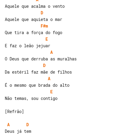
D
F#m
E
A
D
A
E
Não temas, sou contigo

[Refrão]

A
D
Deus já tem
