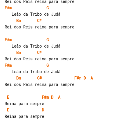
F#m
G
Bm
C#
Rei dos Reis reina para sempre

F#m
G
Bm
C#
F#m
G
Bm
C#
F#m
D
A
Rei dos Reis reina para sempre

E
F#m
D
A
E
D