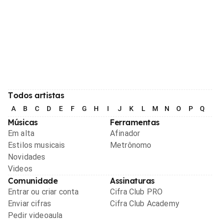
Todos artistas
A
B
C
D
E
F
G
H
I
J
K
L
M
N
O
P
Q
R
Músicas
Ferramentas
Em alta
Afinador
Estilos musicais
Metrônomo
Novidades
Videos
Comunidade
Assinaturas
Entrar ou criar conta
Cifra Club PRO
Enviar cifras
Cifra Club Academy
Pedir videoaula