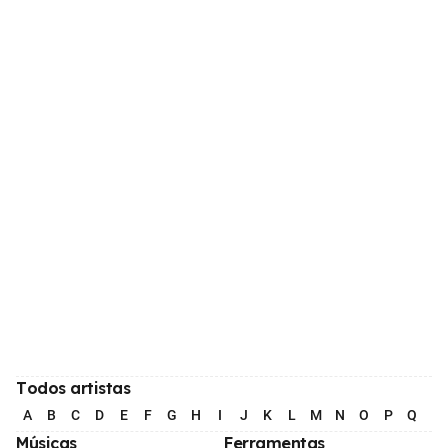
Todos artistas
A
B
C
D
E
F
G
H
I
J
K
L
M
N
O
P
Q
R
Músicas
Ferramentas