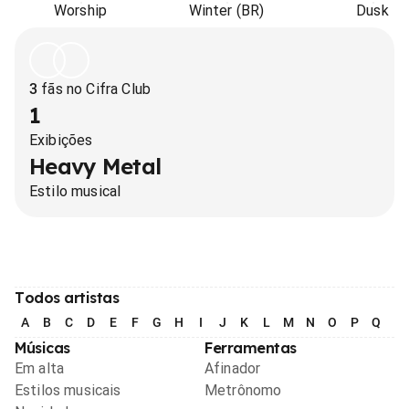
Worship
Winter (BR)
Dusk
3
fãs no Cifra Club
1
Exibições
Heavy Metal
Estilo musical
Todos artistas
A
B
C
D
E
F
G
H
I
J
K
L
M
N
O
P
Q
R
Músicas
Ferramentas
Em alta
Afinador
Estilos musicais
Metrônomo