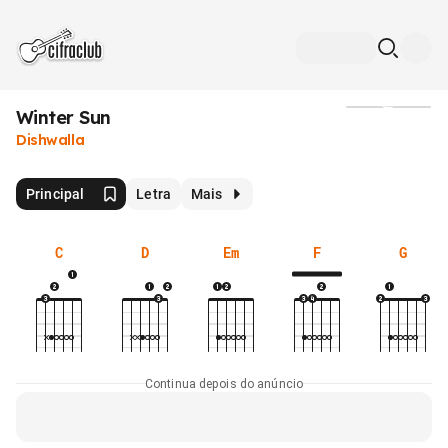
Winter Sun
Mídia
Dishwalla
Principal
Letra
Mais
C
D
Em
F
G
Continua depois do anúncio