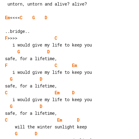
 untorn, untorn and alive? alive?

Em
<<<<
C
G
D
F
>>>>               
C
G
D
F
C
Em
G
D
C
Em
D
G
D
C
Em
D
G
D