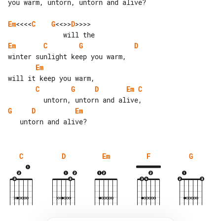
you warm, untorn, untorn and alive?

Em
<<<<
C
G
<<>>
D
>>>>          

Em
C
G
D
Em
C
G
D
Em
C
G
D
Em
C
D
Em
F
G