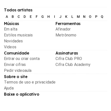
Todos artistas
A
B
C
D
E
F
G
H
I
J
K
L
M
N
O
P
Q
R
Músicas
Ferramentas
Em alta
Afinador
Estilos musicais
Metrônomo
Novidades
Videos
Comunidade
Assinaturas
Entrar ou criar conta
Cifra Club PRO
Enviar cifras
Cifra Club Academy
Pedir videoaula
Sobre o site
Termos de uso e privacidade
Ajuda
Baixe o aplicativo