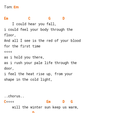
Tom
:
Em
Em
C
G
D
    I could hear you fall,

i could feel your body through the 

floor,

And all I see is the red of your blood 

for the first time

<<<<

as i hold you there,

as i rush your pale life through the 

door,

i feel the heat rise up, from your 

shape in the cold light,

C
<<<<                
Em
D
G
D