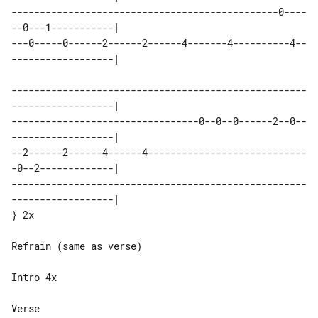
-----------------------------------------------0----
--0---1-----------|

---0-----0------2------2------4-------4----------4--
------------------|

----------------------------------------------------
------------------|

---------------------------------0--0--0------2--0--
------------------|

--2------2------4------4----------------------------
-0--2-------------|

----------------------------------------------------
------------------|

} 2x

Refrain (same as verse)

Intro 4x

Verse
