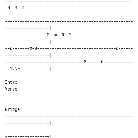
---------------------------------------------------
-0--3--4-----------|

----------------------------------------------------
------------------|

-----------------0--m--0--2-------------------------
------------------|

--0-------m-0--------------------------------0------
------------------|

--------------------------------0------0------------
--12\0------------|

Intro

Verse

Bridge

----------------------------------------------------
------------------|

----------------------------------------------------
------------------|
