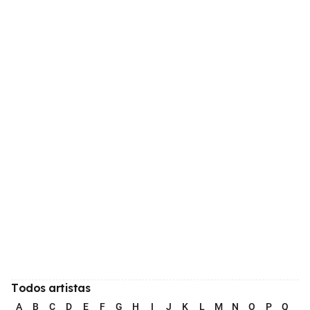
Todos artistas
A
B
C
D
E
F
G
H
I
J
K
L
M
N
O
P
Q
R