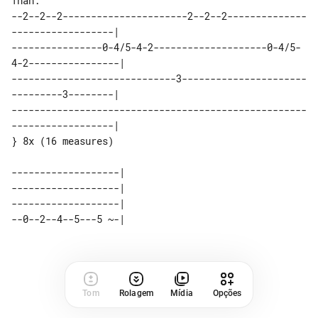
Than:

--2--2--2----------------------2--2--2--------------
------------------|

----------------0-4/5-4-2--------------------0-4/5-
4-2----------------|

-----------------------------3----------------------
---------3--------|

----------------------------------------------------
------------------|

} 8x (16 measures)

-------------------|

-------------------|

-------------------|

Tom
Rolagem
Mídia
Opções