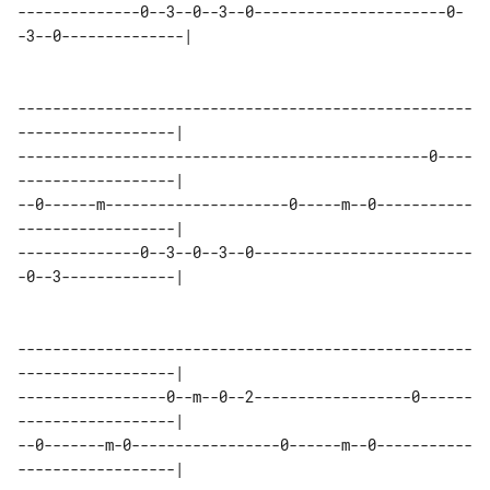
--------------0--3--0--3--0----------------------0-
-3--0--------------|

----------------------------------------------------
------------------|

-----------------------------------------------0----
------------------|

--0------m---------------------0-----m--0-----------
------------------|

--------------0--3--0--3--0-------------------------
-0--3-------------|

----------------------------------------------------
------------------|

-----------------0--m--0--2------------------0------
------------------|

--0-------m-0-----------------0------m--0-----------