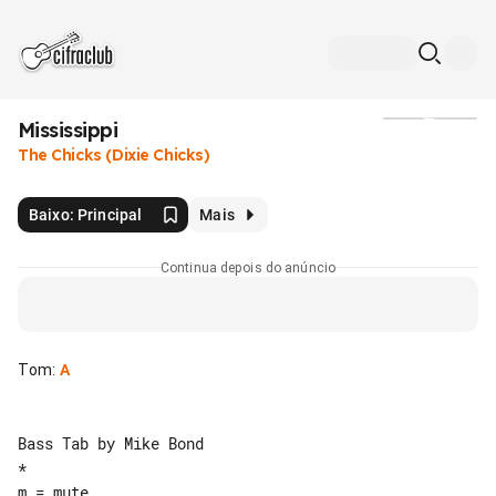
Mississippi
Mídia
The Chicks (Dixie Chicks)
Baixo: Principal
Mais
Continua depois do anúncio
Tom
:
A
Bass Tab by Mike Bond

*

m = mute
