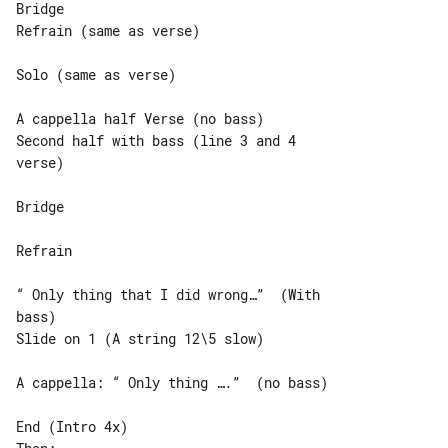
Bridge

Refrain (same as verse)

Solo (same as verse)

A cappella half Verse (no bass)

Second half with bass (line 3 and 4 

verse)

Bridge

Refrain

“ Only thing that I did wrong…”  (With 

bass)

Slide on 1 (A string 12\5 slow)

A cappella: “ Only thing ….”  (no bass)

End (Intro 4x)
