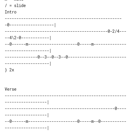
/ = slide

Intro

--------------------------------------------------
-0-------------------|

--------------------------------------------0-2/4---
--4\2-0------------|

--0------m---------------------0-----m--------------
-------------------|

--------------0--3--0--3--0-------------------------
-------------------|

} 2x

Verse

----------------------------------------------------
------------------|

-----------------------------------------------0----
------------------|

--0------m---------------------0-----m--0-----------
------------------|
