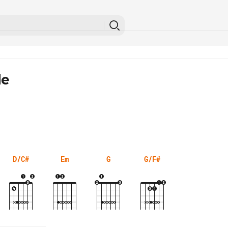
le
D/C#
Em
G
G/F#