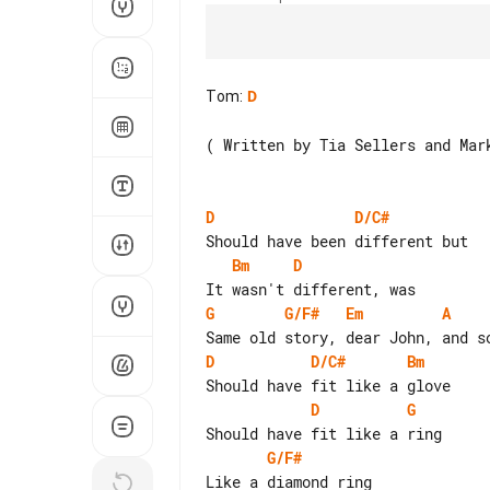
Tom
:
D
( Written by Tia Sellers and Mark
D
D/C#
Bm
D
G
G/F#
Em
A
D
D/C#
Bm
D
G
G/F#