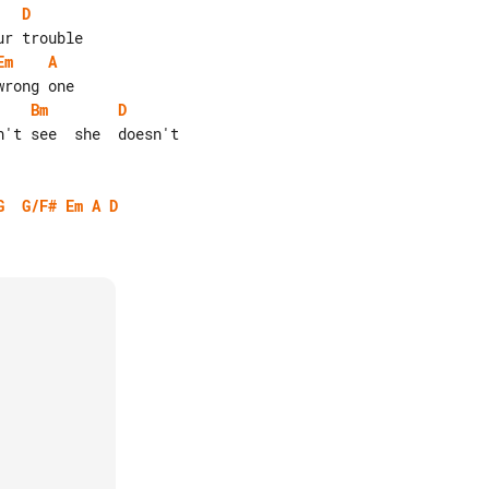
D
Em
A
Bm
D
G
G/F#
Em
A
D