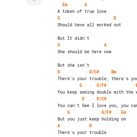
Em
A
G
D
Should have all worked out

G
A
She should be here now

D
D/C#
Bm
G
G/F#
D
D/C#
G
G/F#
Em
A
D