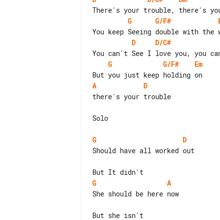
G
G/F#
D
D/C#
G
G/F#
Em
A
D
there's your trouble

Solo

G
D
Should have all worked out

G
A
She should be here now
