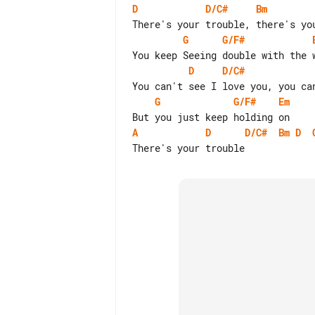
D
D/C#
Bm
G
G/F#
D
D/C#
G
G/F#
Em
A
D
D/C#
Bm
D