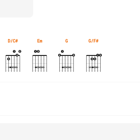
D/C#
Em
G
G/F#