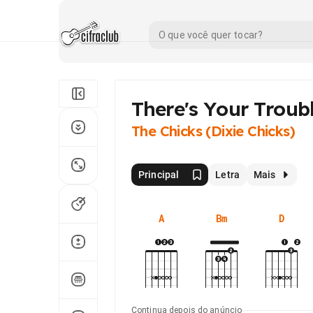
There's Your Troub
The Chicks (Dixie Chicks)
Principal
Letra
Mais
A
Bm
D
Continua depois do anúncio