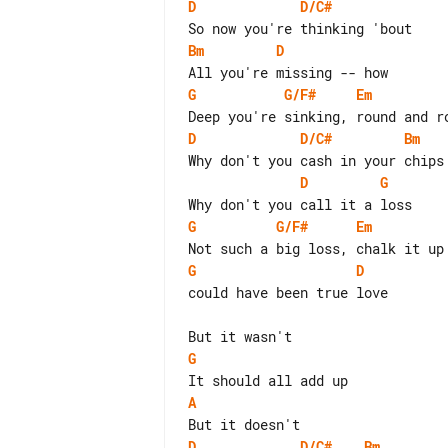
D
D/C#
Bm
D
G
G/F#
Em
D
D/C#
Bm
D
G
G
G/F#
Em
G
D
could have been true love

G
A
D
D/C#
Bm