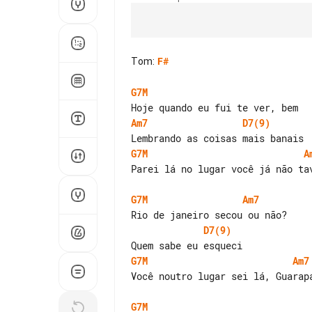
Tom
:
F#
G7M
Am7
D7(9)
G7M
A
Parei lá no lugar você já não tav
G7M
Am7
D7(9)
G7M
Am7
Você noutro lugar sei lá, Guarapa
G7M