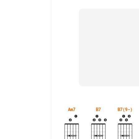
Am7
B7
B7(9-)