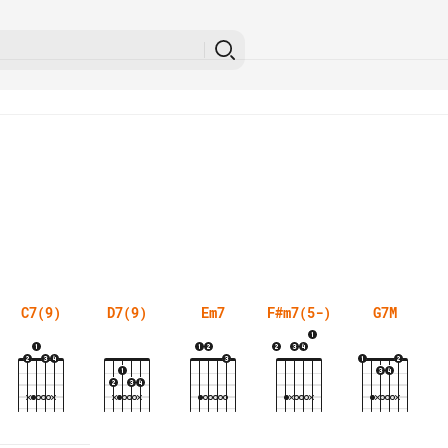
C7(9)
D7(9)
Em7
F#m7(5-)
G7M