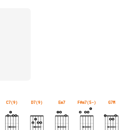
C7(9)
D7(9)
Em7
F#m7(5-)
G7M