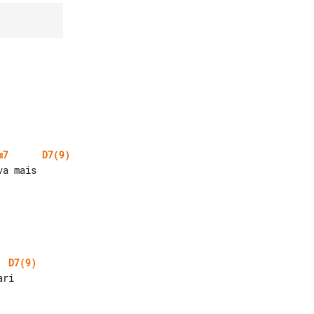
m7
D7(9)
a mais

D7(9)
ri
