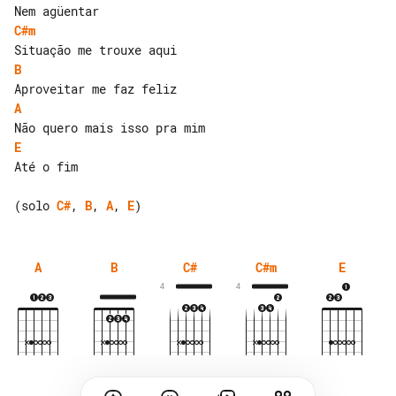
C#m
B
A
E
Até o fim

(solo 
C#
, 
B
, 
A
, 
E
A
B
C#
C#m
E
4
4