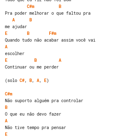
C#m
B
A
B
E
B
F#m
A
E
B
A
Continuar ou me perder

(solo 
C#
, 
B
, 
A
, 
E
)

C#m
B
A
E