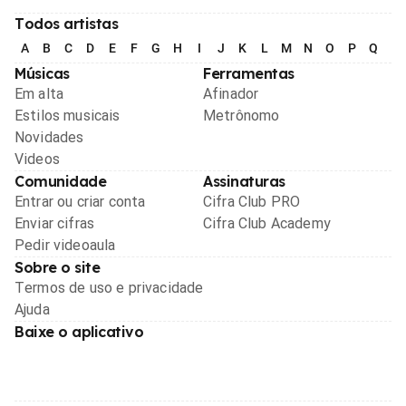
Todos artistas
A
B
C
D
E
F
G
H
I
J
K
L
M
N
O
P
Q
R
Músicas
Ferramentas
Em alta
Afinador
Estilos musicais
Metrônomo
Novidades
Videos
Comunidade
Assinaturas
Entrar ou criar conta
Cifra Club PRO
Enviar cifras
Cifra Club Academy
Pedir videoaula
Sobre o site
Termos de uso e privacidade
Ajuda
Baixe o aplicativo