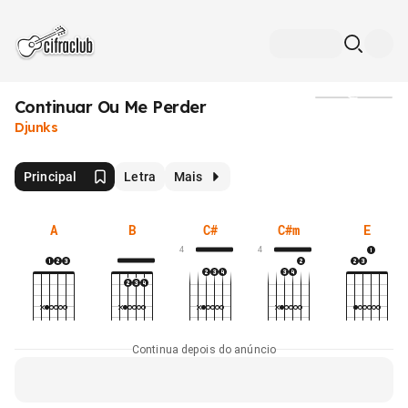
Continuar Ou Me Perder
Mídia
Djunks
Principal
Letra
Mais
A
B
C#
C#m
E
4
4
Continua depois do anúncio