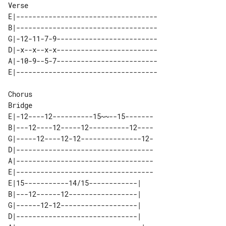
Verse

E|-----------------------------------

B|-----------------------------------

G|-12-11-7-9-------------------------

D|-x--x--x-x-------------------------

A|-10-9--5-7-------------------------

Bridge

E|-12----12----------15~~--15-------

B|---12----12-----12----------12----

G|-----12----12-12---------------12-

D|----------------------------------

A|----------------------------------

E|----------------------------------

E|15-----------14/15------------|  

B|---12------12-----------------|  

G|------12-12-------------------|  

D|------------------------------|  
