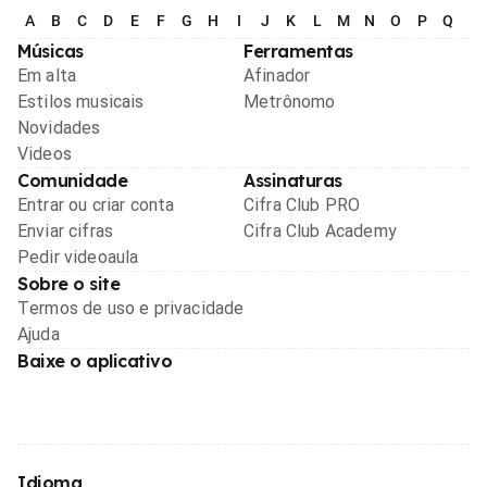
A
B
C
D
E
F
G
H
I
J
K
L
M
N
O
P
Q
R
Músicas
Ferramentas
Em alta
Afinador
Estilos musicais
Metrônomo
Novidades
Videos
Comunidade
Assinaturas
Entrar ou criar conta
Cifra Club PRO
Enviar cifras
Cifra Club Academy
Pedir videoaula
Sobre o site
Termos de uso e privacidade
Ajuda
Baixe o aplicativo
Idioma