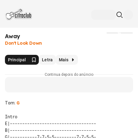
Away
Mídia
Don't Look Down
Principal
Letra
Mais
Continua depois do anúncio
Tom
:
G
E|-----------------------------------

B|-----------------------------------

G|-----------7-7-5-5---------7-7-5-5-
