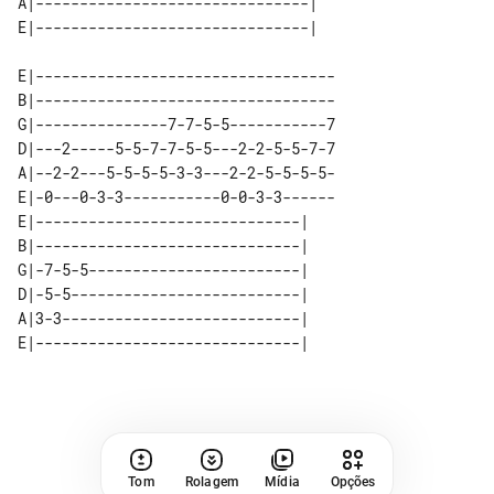
A|-------------------------------| 

E|----------------------------------

B|----------------------------------

G|---------------7-7-5-5-----------7

D|---2-----5-5-7-7-5-5---2-2-5-5-7-7

A|--2-2---5-5-5-5-3-3---2-2-5-5-5-5-

E|-0---0-3-3-----------0-0-3-3------

E|------------------------------| 

B|------------------------------| 

G|-7-5-5------------------------| 

D|-5-5--------------------------| 

A|3-3---------------------------| 

Tom
Rolagem
Mídia
Opções