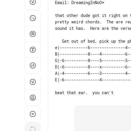
Email: DreamingInNoO*

pretty weird chords.  The are re
sound it has.  Here are the verse
e|------------6---------------4-
B|------------8----4----------6-
G|-6----------8----5----------5-
D|-6----------8----x----------6-
A|-4----------6----3----------4-