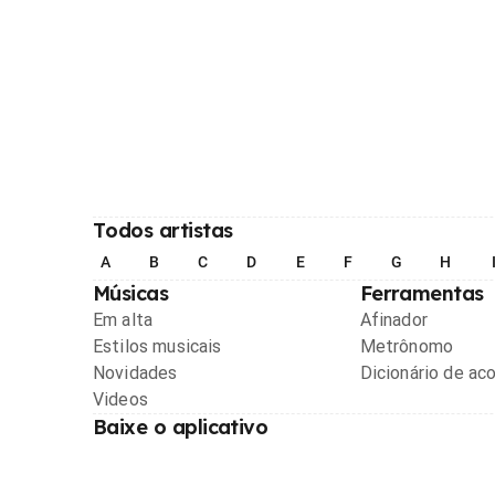
Todos artistas
A
B
C
D
E
F
G
H
Músicas
Ferramentas
Em alta
Afinador
Estilos musicais
Metrônomo
Novidades
Dicionário de ac
Videos
Baixe o aplicativo