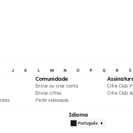
I
J
K
L
M
N
O
P
Q
R
S
Comunidade
Assinatur
Entrar ou criar conta
Cifra Club 
Enviar cifras
Cifra Club 
ordes
Pedir videoaula
Idioma
Português