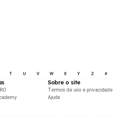
T
U
V
W
X
Y
Z
#
as
Sobre o site
PRO
Termos de uso e privacidade
Academy
Ajuda