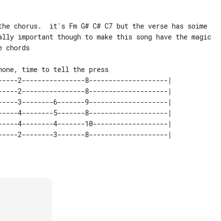
ally important though to make this song have the magic

 chords

-----2----------------8--------------------| 

-----2----------------8--------------------| 

-----3--------6-------9--------------------| 

-----4--------5-------8--------------------| 

-----4--------4-------10-------------------| 
