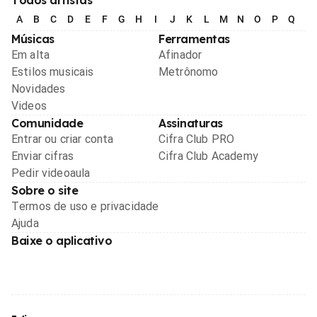
A
B
C
D
E
F
G
H
I
J
K
L
M
N
O
P
Q
R
Músicas
Ferramentas
Em alta
Afinador
Estilos musicais
Metrônomo
Novidades
Videos
Comunidade
Assinaturas
Entrar ou criar conta
Cifra Club PRO
Enviar cifras
Cifra Club Academy
Pedir videoaula
Sobre o site
Termos de uso e privacidade
Ajuda
Baixe o aplicativo