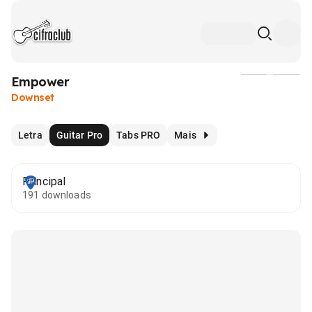
Empower
Mídia
Downset
Letra
Guitar Pro
Tabs PRO
Mais
Principal
191 downloads