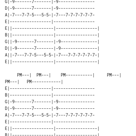
G|-9-------7-------|-9---------------

D|-9-------7-------|-9---------------

A|-7---7-7-5---5-5-|-7---7-7-7-7-7-7-

E|-----------------|-----------------

E||-----------------|-----------------|

B||-----------------|-----------------|

G||-9-------7-------|-9---------------|

D||-9-------7-------|-9---------------|

A||-7---7-7-5---5-5-|-7---7-7-7-7-7-7-|

     PM---|  PM---|    PM-----------|     PM---|  
PM---|   PM------------|

E|-----------------|-----------------

B|-----------------|-----------------

G|-9-------7-------|-9---------------

D|-9-------7-------|-9---------------

A|-7---7-7-5---5-5-|-7---7-7-7-7-7-7-

E|-----------------|-----------------

E||-----------------|-----------------|

B||-----------------|-----------------|
