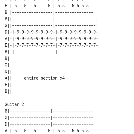
E |-5---5---5-----5-|-5-5---5-5-5-5--

B |-----------------|----------------

B||-----------------|-----------------|

G||-----------------|-----------------|

D|-|-9-9-9-9-9-9-9-9-|-9-9-9-9-9-9-9-9-

A|-|-9-9-9-9-9-9-9-9-|-9-9-9-9-9-9-9-9-

E|-|-7-7-7-7-7-7-7-7-|-7-7-7-7-7-7-7-7-

B|-|-----------------|-----------------

B|                        

G|                        

D||                       

A||     entire section x4 

E||                       

B|-----------------|-----------------

G|-----------------|-----------------

D|-----------------|-----------------

A |-5---5---5-----5-|-5-5---5-5-5-5--
