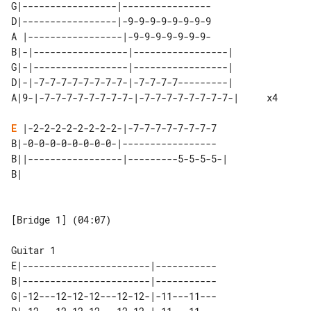
G|-----------------|----------------

D|-----------------|-9-9-9-9-9-9-9-9

A |-----------------|-9-9-9-9-9-9-9-

B|-|-----------------|-----------------|         

G|-|-----------------|-----------------|         

D|-|-7-7-7-7-7-7-7-7-|-7-7-7-7---------|         

E
 |-2-2-2-2-2-2-2-2-|-7-7-7-7-7-7-7-7

B|-0-0-0-0-0-0-0-0-|-----------------

B||-----------------|---------5-5-5-5-|

[Bridge 1] (04:07)

E|-----------------------|-----------

B|-----------------------|-----------

G|-12---12-12-12---12-12-|-11---11---
