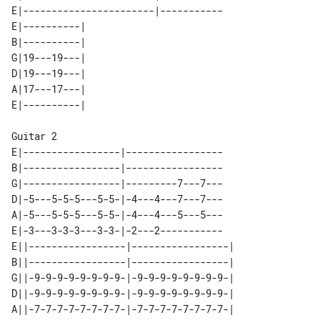
E|-----------------------|-----------

E|----------| 

B|----------| 

G|19---19---| 

D|19---19---| 

A|17---17---| 

E|-----------------|-----------------

B|-----------------|-----------------

G|-----------------|---------7---7---

D|-5---5-5-5---5-5-|-4---4---7---7---

A|-5---5-5-5---5-5-|-4---4---5---5---

E|-3---3-3-3---3-3-|-2---2-----------

E||-----------------|-----------------|

B||-----------------|-----------------|

G||-9-9-9-9-9-9-9-9-|-9-9-9-9-9-9-9-9-|

D||-9-9-9-9-9-9-9-9-|-9-9-9-9-9-9-9-9-|

A||-7-7-7-7-7-7-7-7-|-7-7-7-7-7-7-7-7-|
