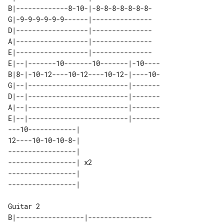
B|-------------8-10-|-8-8-8-8-8-8-8-

G|-9-9-9-9-9-9------|---------------

D|------------------|---------------

A|------------------|---------------

E|------------------|---------------

E|--|-------10-------10-------|-10----

B|8-|-10-12----10-12----10-12-|----10-

G|--|-------------------------|-------

D|--|-------------------------|-------

A|--|-------------------------|-------

E|--|-------------------------|-------

---10------------|    

12----10-10-10-8-|    

-----------------|    

-----------------| x2 

-----------------|    

B|-----------------|----------------
