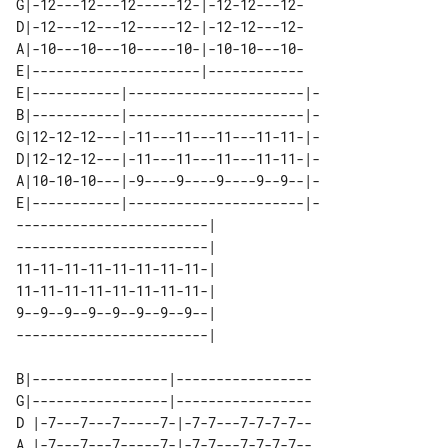
G|-12---12---12-----12-|-12-12---12-

D|-12---12---12-----12-|-12-12---12-

A|-10---10---10-----10-|-10-10---10-

E|---------------------|------------

E|-----------|----------------------|-

B|-----------|----------------------|-

G|12-12-12---|-11---11---11---11-11-|-

D|12-12-12---|-11---11---11---11-11-|-

A|10-10-10---|-9----9----9----9--9--|-

E|-----------|----------------------|-

------------------------| 

------------------------| 

11-11-11-11-11-11-11-11-| 

11-11-11-11-11-11-11-11-| 

9--9--9--9--9--9--9--9--| 

B|-----------------|-----------------

G|-----------------|-----------------

D |-7---7---7-----7-|-7-7---7-7-7-7--

A |-7---7---7-----7-|-7-7---7-7-7-7--
