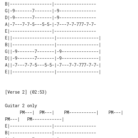
B|-----------------|-----------------

G|-9-------7-------|-9---------------

D|-9-------7-------|-9---------------

A|-7---7-7-5---5-5-|-7---7-7-777-7-7-

E|-----------------|-----------------

E||-----------------|-----------------|

B||-----------------|-----------------|

G||-9-------7-------|-9---------------|

D||-9-------7-------|-9---------------|

A||-7---7-7-5---5-5-|-7---7-7-777-7-7-|

[Verse 2] (02:53)

      PM---|  PM---|    PM-----------|    PM---|  
PM---|   PM------------|

E|-----------------|-----------------

B|-----------------|-----------------
