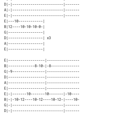
D|-|-------------------------|-------

A|-|-------------------------|-------

E|-|-------------------------|-------

E|---10------------|    

B|12----10-10-10-0-|    

G|-----------------|    

D|-----------------| x3 

A|-----------------|    

E|------------------|----------------

B|-------------8-10-|-8--------------

G|-9----------------|----------------

D|------------------|----------------

A|------------------|----------------

E|------------------|----------------

E|-|-------10-------10-------|-10----

B|-|-10-12----10-12----10-12-|----10-

G|-|-------------------------|-------

D|-|-------------------------|-------
