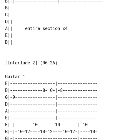
B|-|-----------------|-----------------

B|                        

G|                        

D||                       

A||     entire section x4 

E||                       

[Interlude 2] (06:26)

E|------------------|----------------

B|-------------8-10-|-8--------------

G|-9----------------|----------------

D|------------------|----------------

A|------------------|----------------

E|------------------|----------------

E|-|-------10-------10-------|-10----

B|-|-10-12----10-12----10-12-|----10-

G|-|-------------------------|-------
