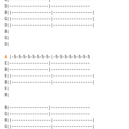
D|-----------------|-----------------

B||-----------------|-----------------|

G||-----------------|-----------------|

D||-----------------|-----------------|

B| 

G| 

A
 |-5-5-5-5-5-5-5-5-|-5-5-5-5-5-5-5-5

E|-----------------|-----------------

B|-----------------|-----------------

E||-----------------|-----------------|

B||-----------------|-----------------|

E| 

B|-----------------|-----------------

G|-----------------|-----------------

B||-----------------|-----------------|

G||-----------------|-----------------|
