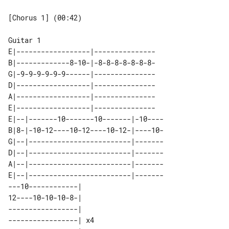
[Chorus 1] (00:42)

E|------------------|---------------

B|-------------8-10-|-8-8-8-8-8-8-8-

G|-9-9-9-9-9-9------|---------------

D|------------------|---------------

A|------------------|---------------

E|------------------|---------------

E|--|-------10-------10-------|-10----

B|8-|-10-12----10-12----10-12-|----10-

G|--|-------------------------|-------

D|--|-------------------------|-------

A|--|-------------------------|-------

E|--|-------------------------|-------

---10------------|    

12----10-10-10-8-|    

-----------------|    

-----------------| x4 
