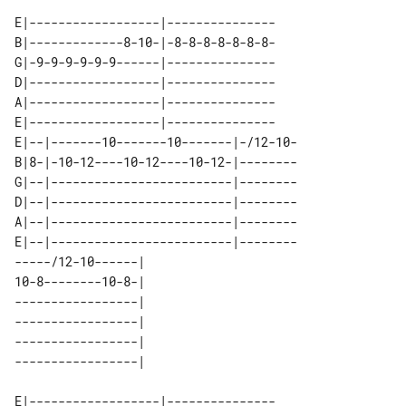
E|------------------|---------------

B|-------------8-10-|-8-8-8-8-8-8-8-

G|-9-9-9-9-9-9------|---------------

D|------------------|---------------

A|------------------|---------------

E|------------------|---------------

E|--|-------10-------10-------|-/12-10-

B|8-|-10-12----10-12----10-12-|--------

G|--|-------------------------|--------

D|--|-------------------------|--------

A|--|-------------------------|--------

E|--|-------------------------|--------

-----/12-10------| 

10-8--------10-8-| 

-----------------| 

-----------------| 

-----------------| 

E|------------------|---------------
