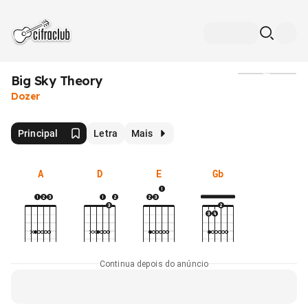
Big Sky Theory
Mídia
Dozer
Principal
Letra
Mais
A
D
E
Gb
Continua depois do anúncio