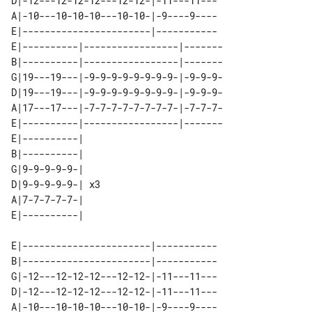
D|-12---12-12-12---12-12-|-11---11---

A|-10---10-10-10---10-10-|-9----9----

E|-----------------------|-----------

E|----------|-----------------|-------

B|----------|-----------------|-------

G|19---19---|-9-9-9-9-9-9-9-9-|-9-9-9-

D|19---19---|-9-9-9-9-9-9-9-9-|-9-9-9-

A|17---17---|-7-7-7-7-7-7-7-7-|-7-7-7-

E|----------|-----------------|-------

E|----------|    

B|----------|    

G|9-9-9-9-9-|    

D|9-9-9-9-9-| x3 

A|7-7-7-7-7-|    

E|-----------------------|-----------

B|-----------------------|-----------

G|-12---12-12-12---12-12-|-11---11---

D|-12---12-12-12---12-12-|-11---11---

A|-10---10-10-10---10-10-|-9----9----
