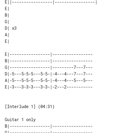
E||-----------------|-----------------|

E|    

B|    

G|    

D| x3 

A|    

E|-----------------|-----------------

B|-----------------|-----------------

G|-----------------|---------7---7---

D|-5---5-5-5---5-5-|-4---4---7---7---

A|-5---5-5-5---5-5-|-4---4---5---5---

[Interlude 1] (04:31)

B|-----------------|-----------------

G|-----------------|-----------------
