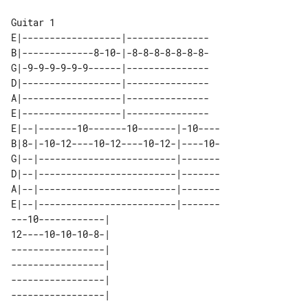
E|------------------|---------------

B|-------------8-10-|-8-8-8-8-8-8-8-

G|-9-9-9-9-9-9------|---------------

D|------------------|---------------

A|------------------|---------------

E|------------------|---------------

E|--|-------10-------10-------|-10----

B|8-|-10-12----10-12----10-12-|----10-

G|--|-------------------------|-------

D|--|-------------------------|-------

A|--|-------------------------|-------

E|--|-------------------------|-------

---10------------| 

12----10-10-10-8-| 

-----------------| 

-----------------| 

-----------------| 
