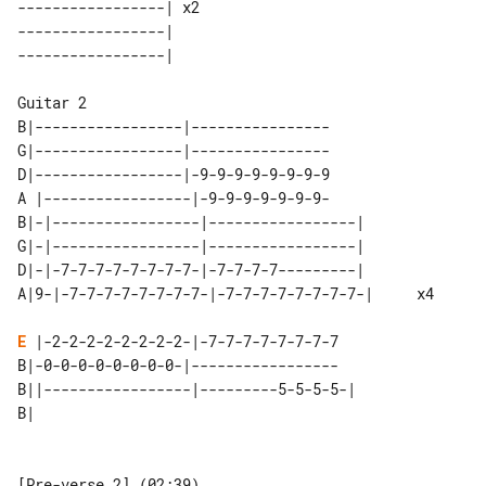
-----------------| x2 

-----------------|    

B|-----------------|----------------

G|-----------------|----------------

D|-----------------|-9-9-9-9-9-9-9-9

A |-----------------|-9-9-9-9-9-9-9-

B|-|-----------------|-----------------|         

G|-|-----------------|-----------------|         

D|-|-7-7-7-7-7-7-7-7-|-7-7-7-7---------|         

E
 |-2-2-2-2-2-2-2-2-|-7-7-7-7-7-7-7-7

B|-0-0-0-0-0-0-0-0-|-----------------

B||-----------------|---------5-5-5-5-|

[Pre-verse 2] (02:39)
