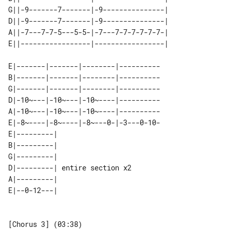
G||-9-------7-------|-9---------------|

D||-9-------7-------|-9---------------|

A||-7---7-7-5---5-5-|-7---7-7-7-7-7-7-|

E|-------|-------|--------|----------

B|-------|-------|--------|----------

G|-------|-------|--------|----------

D|-10~---|-10~---|-10~----|----------

A|-10~---|-10~---|-10~----|----------

E|-8~----|-8~----|-8~---0-|-3---0-10-

E|---------|                   

B|---------|                   

G|---------|                   

D|---------| entire section x2 

A|---------|                   

[Chorus 3] (03:38)
