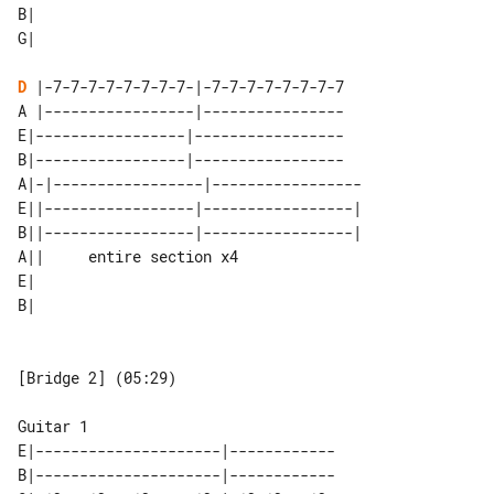
B| 

D
 |-7-7-7-7-7-7-7-7-|-7-7-7-7-7-7-7-7

A |-----------------|----------------

E|-----------------|-----------------

B|-----------------|-----------------

A|-|-----------------|-----------------

E||-----------------|-----------------|

B||-----------------|-----------------|

A||     entire section x4 

E|                        

[Bridge 2] (05:29)

E|---------------------|------------

B|---------------------|------------
