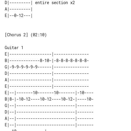
D|---------| entire section x2 

A|---------|                   

[Chorus 2] (02:10)

E|------------------|---------------

B|-------------8-10-|-8-8-8-8-8-8-8-

G|-9-9-9-9-9-9------|---------------

D|------------------|---------------

A|------------------|---------------

E|------------------|---------------

E|--|-------10-------10-------|-10----

B|8-|-10-12----10-12----10-12-|----10-

G|--|-------------------------|-------

D|--|-------------------------|-------

A|--|-------------------------|-------

E|--|-------------------------|-------
