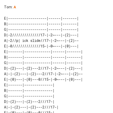
Tom
:
A
E|-------------------|------|-------|

B|-------------------|------|-------|

G|-------------------|------|-------|

D|-2//////////////17-|-2~---|-(2)---|

A|-2//p| ick slide//17-|-2~---|-(2)--

E|-0//////////////15-|-0~---|-(0)---|

E|-------|-------------|------|-------|

B|-------|-------------|------|-------|

G|-------|-------------|------|-------|

D|-(2)---|-(2)---2//17-|-2~---|-(2)---|

A|-|-(2)---|-(2)---2//17-|-2~---|-(2)--

E|-(0)---|-(0)---0//15-|-0~---|-(0)---|

E|-------|--------------|   

B|-------|--------------|   

G|-------|--------------|   

D|-(2)---|-(2)---2///17-|   

A|-|-(2)---|-(2)---2///17-| 
