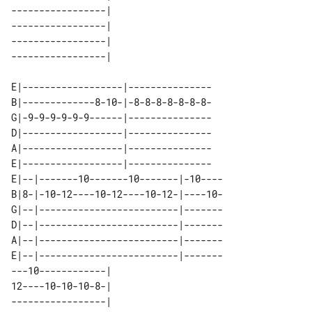
-----------------| 

-----------------| 

-----------------| 

E|------------------|---------------

B|-------------8-10-|-8-8-8-8-8-8-8-

G|-9-9-9-9-9-9------|---------------

D|------------------|---------------

A|------------------|---------------

E|------------------|---------------

E|--|-------10-------10-------|-10----

B|8-|-10-12----10-12----10-12-|----10-

G|--|-------------------------|-------

D|--|-------------------------|-------

A|--|-------------------------|-------

E|--|-------------------------|-------

---10------------|    

12----10-10-10-8-|    

-----------------|    
