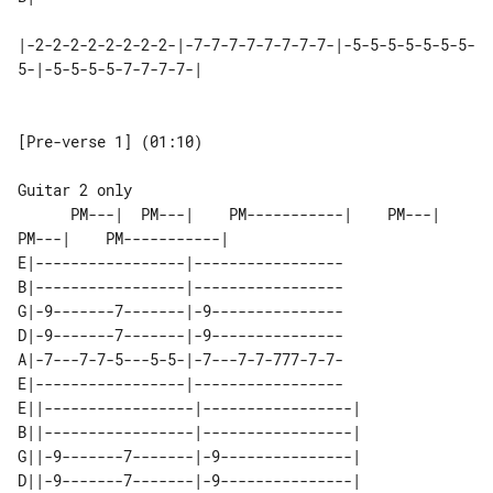
|-2-2-2-2-2-2-2-2-|-7-7-7-7-7-7-7-7-|-5-5-5-5-5-5-5-
5-|-5-5-5-5-7-7-7-7-|

[Pre-verse 1] (01:10)

      PM---|  PM---|    PM-----------|    PM---|  
PM---|    PM-----------|

E|-----------------|-----------------

B|-----------------|-----------------

G|-9-------7-------|-9---------------

D|-9-------7-------|-9---------------

A|-7---7-7-5---5-5-|-7---7-7-777-7-7-

E|-----------------|-----------------

E||-----------------|-----------------|

B||-----------------|-----------------|

G||-9-------7-------|-9---------------|

D||-9-------7-------|-9---------------|
