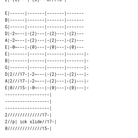
E|------|-------|-------|-------

B|------|-------|-------|-------

G|------|-------|-------|-------

D|-2~---|-(2)---|-(2)---|-(2)---

A|-2~---|-(2)---|-(2)---|-(2)---

E|-0~---|-(0)---|-(0)---|-(0)---

E|-------|------|-------|-------|-

B|-------|------|-------|-------|-

G|-------|------|-------|-------|-

D|2///17-|-2~---|-(2)---|-(2)---|-

A|2///17-|-2~---|-(2)---|-(2)---|-

E|0///15-|-0~---|-(0)---|-(0)---|-

------------------|   

------------------|   

------------------|   

2//////////////17-|   

2//p| ick slide//17-| 
