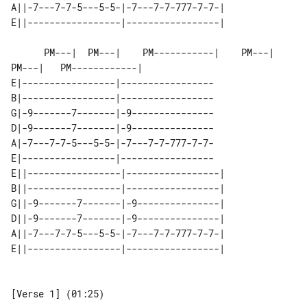
A||-7---7-7-5---5-5-|-7---7-7-777-7-7-|

      PM---|  PM---|    PM-----------|    PM---|  
PM---|   PM------------|

E|-----------------|-----------------

B|-----------------|-----------------

G|-9-------7-------|-9---------------

D|-9-------7-------|-9---------------

A|-7---7-7-5---5-5-|-7---7-7-777-7-7-

E|-----------------|-----------------

E||-----------------|-----------------|

B||-----------------|-----------------|

G||-9-------7-------|-9---------------|

D||-9-------7-------|-9---------------|

A||-7---7-7-5---5-5-|-7---7-7-777-7-7-|

[Verse 1] (01:25)
