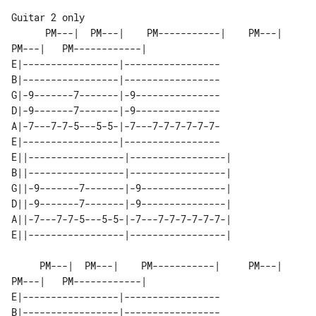
      PM---|  PM---|    PM-----------|    PM---|  
PM---|   PM------------|

E|-----------------|-----------------

B|-----------------|-----------------

G|-9-------7-------|-9---------------

D|-9-------7-------|-9---------------

A|-7---7-7-5---5-5-|-7---7-7-7-7-7-7-

E|-----------------|-----------------

E||-----------------|-----------------|

B||-----------------|-----------------|

G||-9-------7-------|-9---------------|

D||-9-------7-------|-9---------------|

A||-7---7-7-5---5-5-|-7---7-7-7-7-7-7-|

     PM---|  PM---|    PM-----------|     PM---|  
PM---|   PM------------|

E|-----------------|-----------------

B|-----------------|-----------------
