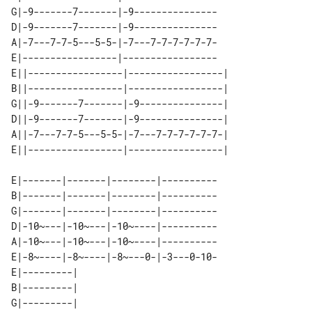
G|-9-------7-------|-9---------------

D|-9-------7-------|-9---------------

A|-7---7-7-5---5-5-|-7---7-7-7-7-7-7-

E|-----------------|-----------------

E||-----------------|-----------------|

B||-----------------|-----------------|

G||-9-------7-------|-9---------------|

D||-9-------7-------|-9---------------|

A||-7---7-7-5---5-5-|-7---7-7-7-7-7-7-|

E|-------|-------|--------|----------

B|-------|-------|--------|----------

G|-------|-------|--------|----------

D|-10~---|-10~---|-10~----|----------

A|-10~---|-10~---|-10~----|----------

E|-8~----|-8~----|-8~---0-|-3---0-10-

E|---------|                   

B|---------|                   

G|---------|                   
