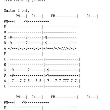
      PM---|  PM---|    PM-----------|    PM---|  
PM---|    PM-----------|

E|-----------------|-----------------

B|-----------------|-----------------

G|-9-------7-------|-9---------------

D|-9-------7-------|-9---------------

A|-7---7-7-5---5-5-|-7---7-7-777-7-7-

E|-----------------|-----------------

E||-----------------|-----------------|

B||-----------------|-----------------|

G||-9-------7-------|-9---------------|

D||-9-------7-------|-9---------------|

A||-7---7-7-5---5-5-|-7---7-7-777-7-7-|

      PM---|  PM---|    PM-----------|    PM---|  
PM---|   PM------------|

E|-----------------|-----------------
