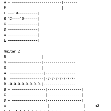
A|-|-------------------------|-------

E|-|-------------------------|-------

E|---10----------| 

B|12----10-------| 

G|---------------| 

D|---------------| 

A|---------------| 

B|-----------------|----------------

G|-----------------|----------------

D|-----------------|----------------

A |-----------------|---------------

E |-----------------|-7-7-7-7-7-7-7-

B|-0-0-0-0-0-0-0-0-|----------------

B|-|-----------------|-----------------|         

G|-|-----------------|-----------------|         

D|-|-----------------|-----------------|         

A|--|-----------------|-----------------|     x3 
