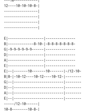
---10------------| 

12----10-10-10-8-| 

-----------------| 

-----------------| 

-----------------| 

E|------------------|---------------

B|-------------8-10-|-8-8-8-8-8-8-8-

G|-9-9-9-9-9-9------|---------------

D|------------------|---------------

A|------------------|---------------

E|------------------|---------------

E|--|-------10-------10-------|-/12-10-

B|8-|-10-12----10-12----10-12-|--------

G|--|-------------------------|--------

D|--|-------------------------|--------

A|--|-------------------------|--------

E|--|-------------------------|--------

-----/12-10------| 

10-8--------10-8-| 
