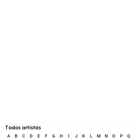
Todos artistas
A
B
C
D
E
F
G
H
I
J
K
L
M
N
O
P
Q
R