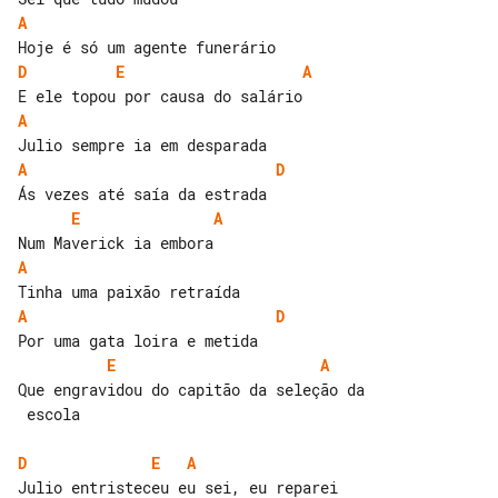
A
D
E
A
A
A
D
E
A
A
A
D
E
A
Que engravidou do capitão da seleção da

 escola

D
E
A