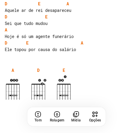
D
E
A
D
E
A
D
E
A
A
D
E
Tom
Rolagem
Mídia
Opções