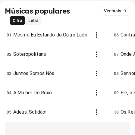
Músicas populares
Ver mais
Cifra
Letra
Mesmo Eu Estando do Outro Lado
Contra
01
06
Soteropolitana
Onde A
02
07
Juntos Somos Nós
Senho
03
08
A Mulher De Roxo
Ele, o
04
09
Adeus, Solidão!
Os Rei
05
10