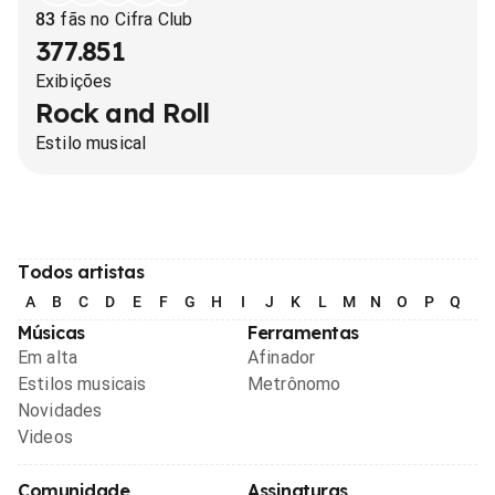
83
fãs no Cifra Club
377.851
Exibições
Rock and Roll
Estilo musical
Todos artistas
A
B
C
D
E
F
G
H
I
J
K
L
M
N
O
P
Q
R
Músicas
Ferramentas
Em alta
Afinador
Estilos musicais
Metrônomo
Novidades
Videos
Comunidade
Assinaturas