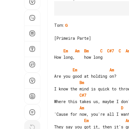
Tom
:
G
[Primeira Parte]

Em
Am
Bm
C
C#7
C
A
How long,    how long

Em
Am
Bm
C#7
Am
D
Em
A