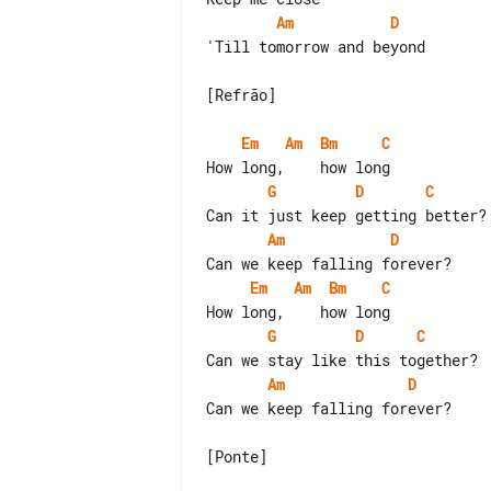
Am
D
'Till tomorrow and beyond

[Refrão]

Em
Am
Bm
C
G
D
C
Am
D
Em
Am
Bm
C
G
D
C
Am
D
Can we keep falling forever?

[Ponte]
