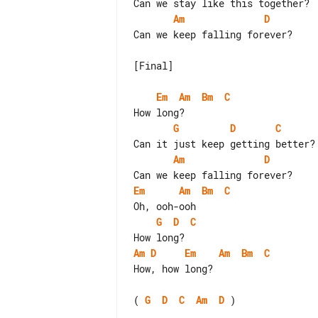
Am
D
Can we keep falling forever?

[Final]

Em
Am
Bm
C
G
D
C
Am
D
Em
Am
Bm
C
G
D
C
Am
D
Em
Am
Bm
C
How, how long?

( 
G
D
C
Am
D