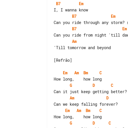
B7
Em
B7
Em
B7
Em
Am
'Till tomorrow and beyond

[Refrão]

Em
Am
Bm
C
G
D
C
Am
D
Em
Am
Bm
C
G
D
C