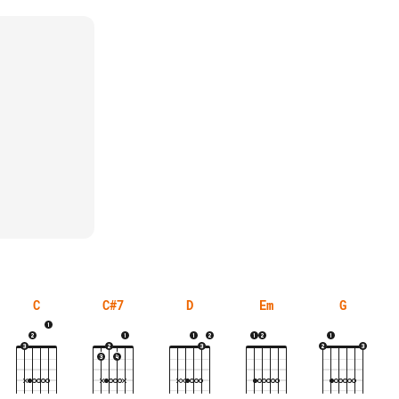
C
C#7
D
Em
G