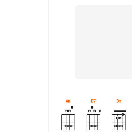
Am
B7
Bm