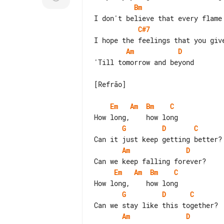
Bm
C#7
Am
D
'Till tomorrow and beyond

[Refrão]

Em
Am
Bm
C
G
D
C
Am
D
Em
Am
Bm
C
G
D
C
Am
D