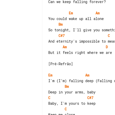
Can we keep falling forever?

Em
Am
Bm
C#7
C
Am
D
But it feels right where we are

[Pré-Refrão]

Em
Am
Bm
C
C#7
C