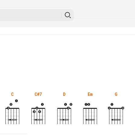
C
C#7
D
Em
G