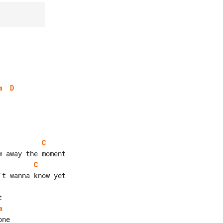
m
D
C
C
m