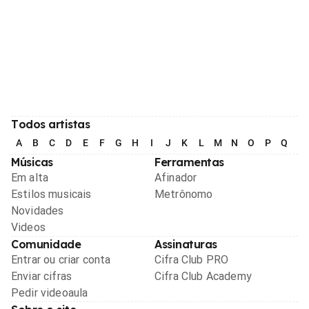
Todos artistas
A
B
C
D
E
F
G
H
I
J
K
L
M
N
O
P
Q
R
Músicas
Ferramentas
Em alta
Afinador
Estilos musicais
Metrônomo
Novidades
Videos
Comunidade
Assinaturas
Entrar ou criar conta
Cifra Club PRO
Enviar cifras
Cifra Club Academy
Pedir videoaula