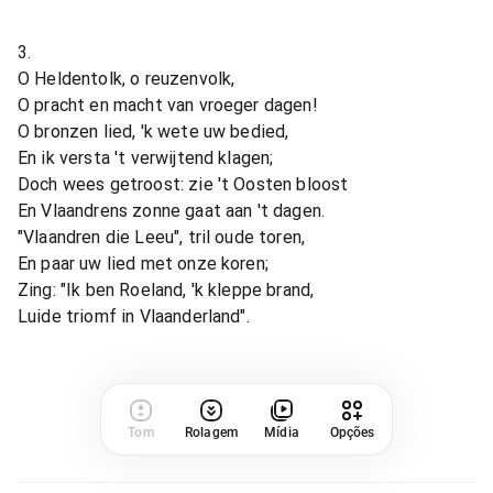
3.
O Heldentolk, o reuzenvolk,
O pracht en macht van vroeger dagen!
O bronzen lied, 'k wete uw bedied,
En ik versta 't verwijtend klagen;
Doch wees getroost: zie 't Oosten bloost
En Vlaandrens zonne gaat aan 't dagen.
"Vlaandren die Leeu", tril oude toren,
En paar uw lied met onze koren;
Zing: "Ik ben Roeland, 'k kleppe brand,
Luide triomf in Vlaanderland".
Tom
Rolagem
Mídia
Opções