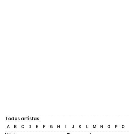
Todos artistas
A
B
C
D
E
F
G
H
I
J
K
L
M
N
O
P
Q
R