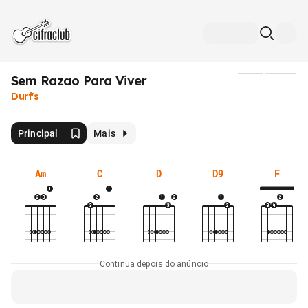
Sem Razao Para Viver
Mídia
Durf's
Principal
Mais
Am
C
D
D9
F
Continua depois do anúncio