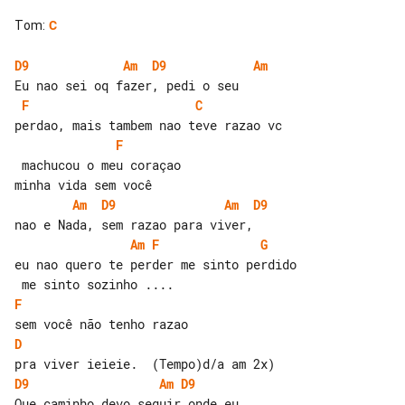
Tom
:
C
D9
Am
D9
Am
F
C
F
 machucou o meu coraçao

Am
D9
Am
D9
Am
F
G
eu nao quero te perder me sinto perdido

F
D
D9
Am
D9