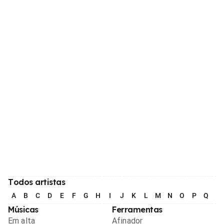
Todos artistas
A
B
C
D
E
F
G
H
I
J
K
L
M
N
O
P
Q
R
Músicas
Ferramentas
Em alta
Afinador