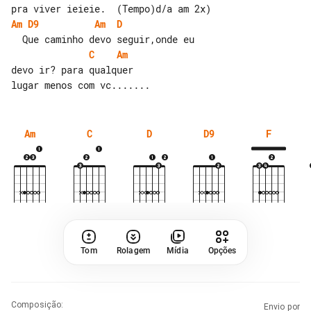
Am
D9
Am
D
C
Am
devo ir? para qualquer

Am
C
D
D9
F
Tom
Rolagem
Mídia
Opções
Composição
:
Envio por