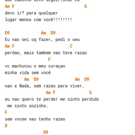
Am
F
G
lugar menos com você!!!!!!!!

D9
Am
D9
Am
F
C
F
vc machucou o meu coraçao

Am
D9
Am
D9
Am
F
G
eu nao quero te perder me sinto perdido

F
D
D9