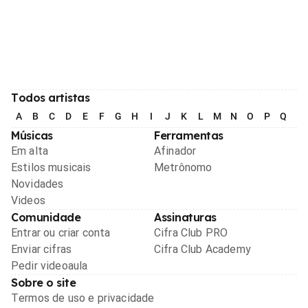
Todos artistas
A
B
C
D
E
F
G
H
I
J
K
L
M
N
O
P
Q
R
Músicas
Ferramentas
Em alta
Afinador
Estilos musicais
Metrônomo
Novidades
Videos
Comunidade
Assinaturas
Entrar ou criar conta
Cifra Club PRO
Enviar cifras
Cifra Club Academy
Pedir videoaula
Sobre o site
Termos de uso e privacidade