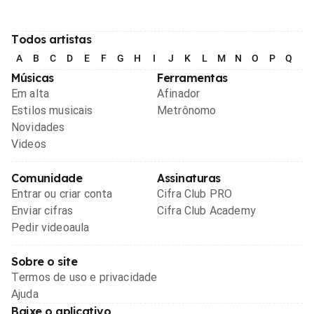
Todos artistas
A
B
C
D
E
F
G
H
I
J
K
L
M
N
O
P
Q
R
Músicas
Ferramentas
Em alta
Afinador
Estilos musicais
Metrônomo
Novidades
Videos
Comunidade
Assinaturas
Entrar ou criar conta
Cifra Club PRO
Enviar cifras
Cifra Club Academy
Pedir videoaula
Sobre o site
Termos de uso e privacidade
Ajuda
Baixe o aplicativo