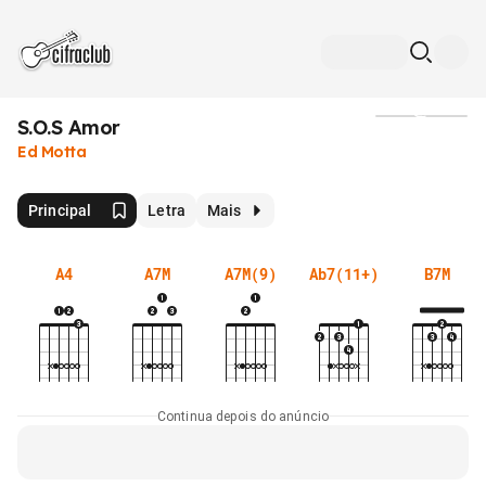
S.O.S Amor
Mídia
Ed Motta
Principal
Letra
Mais
A4
A7M
A7M(9)
Ab7(11+)
B7M
Continua depois do anúncio