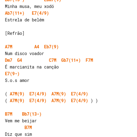
Ab7(11+)
E7(4/9)
Estrela de belém

[Refrão]

A7M
A4
Eb7(9)
Dm7
G4
C7M
Gb7(11+)
F7M
E7(9-)
S.o.s amor

( 
A7M(9)
E7(4/9)
A7M(9)
E7(4/9)
( 
A7M(9)
E7(4/9)
A7M(9)
E7(4/9)
 ) )

B7M
Bb7(13-)
B7M