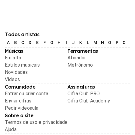
Todos artistas
A
B
C
D
E
F
G
H
I
J
K
L
M
N
O
P
Q
R
Músicas
Ferramentas
Em alta
Afinador
Estilos musicais
Metrônomo
Novidades
Videos
Comunidade
Assinaturas
Entrar ou criar conta
Cifra Club PRO
Enviar cifras
Cifra Club Academy
Pedir videoaula
Sobre o site
Termos de uso e privacidade
Ajuda