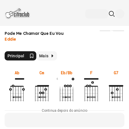
Pode Me Chamar Que Eu Vou
Mídia
Eddie
Principal
Mais
Ab
Cm
Eb/Bb
F
G7
6
Continua depois do anúncio