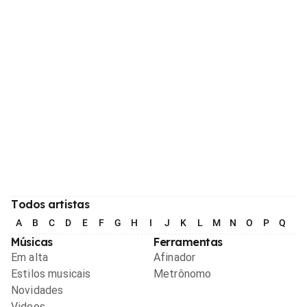
Todos artistas
A
B
C
D
E
F
G
H
I
J
K
L
M
N
O
P
Q
R
Músicas
Ferramentas
Em alta
Afinador
Estilos musicais
Metrônomo
Novidades
Videos