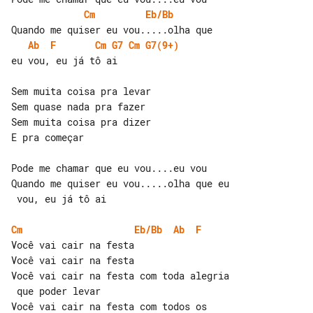
Cm
Eb/Bb
Ab
F
Cm
G7
Cm
G7(9+)
eu vou, eu já tô ai

Sem muita coisa pra levar

Sem quase nada pra fazer

Sem muita coisa pra dizer

E pra começar

Pode me chamar que eu vou....eu vou

Quando me quiser eu vou.....olha que eu

 vou, eu já tô ai

Cm
Eb/Bb
Ab
F
Você vai cair na festa

Você vai cair na festa

Você vai cair na festa com toda alegria

 que poder levar

Você vai cair na festa com todos os 
