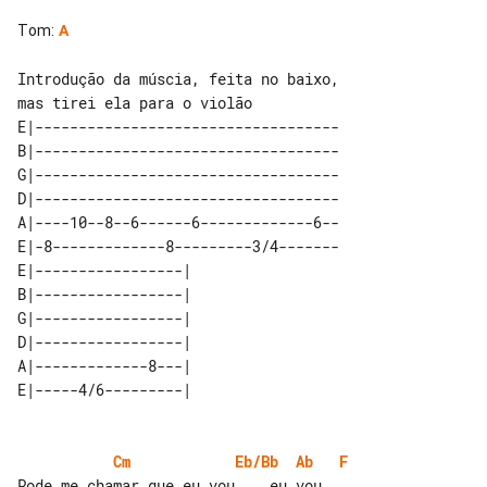
Tom
:
A
Introdução da múscia, feita no baixo, 

E|-----------------------------------

B|-----------------------------------

G|-----------------------------------

D|-----------------------------------

A|----10--8--6------6-------------6--

E|-8-------------8---------3/4-------

E|-----------------| 

B|-----------------| 

G|-----------------| 

D|-----------------| 

A|-------------8---| 

Cm
Eb/Bb
Ab
F