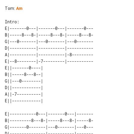
Tom
:
Am
Intro:

E|-------0---|-------0---|-------0---

B|-----8---8-|-----8---8-|-----8---8-

G|---0-------|---0-------|---0-------

D|-----------|-----------|-----------

A|-----------|-----------|-8---------

E|--8--------|-7---------|-----------

E||-------0----| 

B||-----8---8--| 

G||---0--------| 

D||------------| 

A||-7----------| 

E|-----------0---|-------0---|-------

B|---------8---8-|-----8---8-|-----8-

G|-------0-------|---0-------|---0---

D|---------------|-----------|-------
