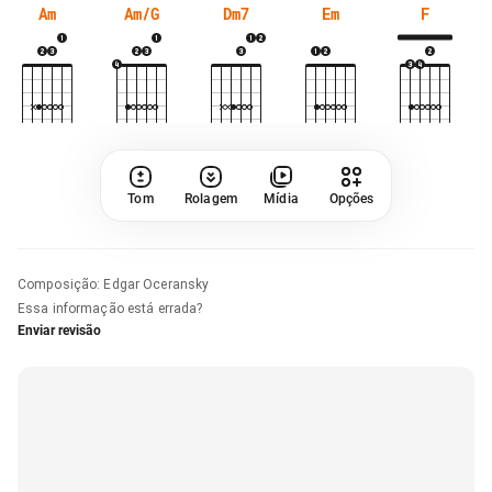
Am
Am/G
Dm7
Em
F
Tom
Rolagem
Mídia
Opções
Composição
:
Edgar Oceransky
Essa informação está errada?
Enviar revisão