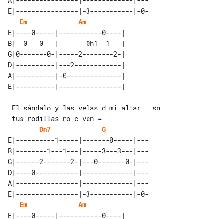
A|----------------|-------------|---

E|----------------|-3-----------|-0-

Em
Am
E|----0-----|-----------0----| 

B|--0---0---|-------0h1--1---| 

G|0-------0-|-----2--------2-| 

D|----------|---2------------| 

A|----------|-0--------------| 

 El sándalo y las velas d mi altar   sn

Dm7
G
E|----------1-----|-------0-----|---

B|--------1---1---|-----3---3---|---

G|------2-------2-|---0-------0-|---

D|----0-----------|-------------|---

A|----------------|-------------|---

E|----------------|-3-----------|-0-

Em
Am
E|----0-----|-----------0----| 
