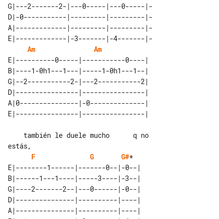
G|---2-------2-|---0-----|---0-----|-

D|-0-----------|---------|---------|-

A|-------------|---------|---------|-

E|-------------|-3-------|-4-------|-

Am
Am
E|----------0-----|-----------0----| 

B|----1-0h1---1---|-----1-0h1---1--| 

G|--2-----------2-|---2-----------2| 

D|----------------|----------------| 

A|0---------------|-0--------------| 

    también le duele mucho      q no 

F
G
G#
*

E|--------1------|-------0--|-0--| 

B|------1---1----|-----3----|-3--| 

G|----2-------2--|---0------|-0--| 

D|---------------|----------|----| 

A|---------------|----------|----| 
