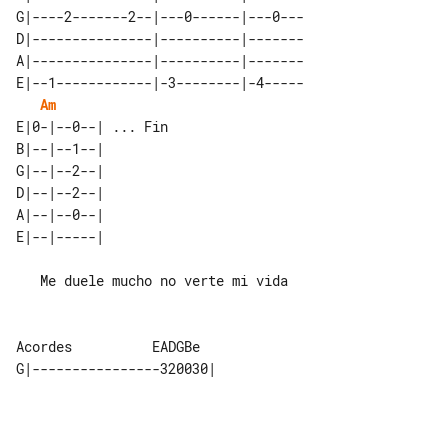
G|----2-------2--|---0------|---0---

D|---------------|----------|-------

A|---------------|----------|-------

E|--1------------|-3--------|-4-----

Am
E|0-|--0--| ... Fin 

B|--|--1--|         

G|--|--2--|         

D|--|--2--|         

A|--|--0--|         

   Me duele mucho no verte mi vida
