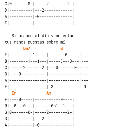
G|0-------0-|-----2--------2-| 

D|----------|---2------------| 

A|----------|-0--------------| 

   Si amanec el día y no están       

Dm7
G
E|----------1-----|-------0-----|---

B|--------1---1---|-----3---3---|---

G|------2-------2-|---0-------0-|---

D|----0-----------|-------------|---

A|----------------|-------------|---

E|----------------|-3-----------|-0-

Em
Am
E|----0-----|-----------0----| 

B|--0---0---|-------0h1--1---| 

G|0-------0-|-----2--------2-| 

D|----------|---2------------| 

A|----------|-0--------------| 
