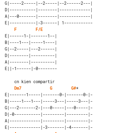
G|-----2-----|--2-----|--2------2---|

D|-----------|--------|-------------|

A|---0-------|--------|-------------|

E|-----------|-3------| 1------------

F
F/E
E|------1-|-------1--| 

B|----1---|-----1----| 

G|--2-----|---2------| 

D|--------|----------| 

A|--------|----------| 

Dm7
G
G#
*       

E|-------1-----|-------0-|-------0-|-

B|-----1---1---|-----3---|-----3---|-

G|---2-------2-|---0-----|---0-----|-

D|-0-----------|---------|---------|-

A|-------------|---------|---------|-

E|-------------|-3-------|-4-------|-
