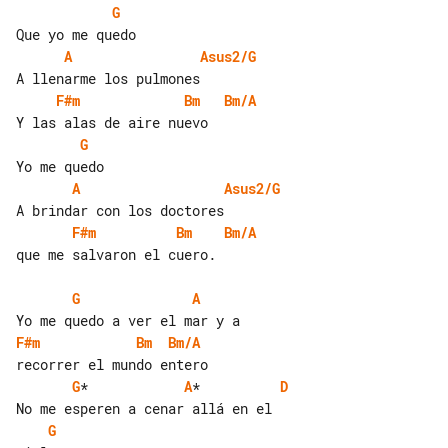
G
A
Asus2/G
F#m
Bm
Bm/A
G
A
Asus2/G
F#m
Bm
Bm/A
que me salvaron el cuero.

G
A
F#m
Bm
Bm/A
G
*            
A
*          
D
G