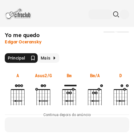
Yo me quedo
Mídia
Edgar Oceransky
Principal
Mais
A
Asus2/G
Bm
Bm/A
D
Continua depois do anúncio