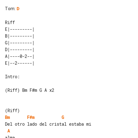
Tom
:
D
Riff

E|---------| 

B|---------| 

G|---------| 

D|---------| 

A|----0-2--| 

Intro:

(Riff) Bm F#m G A x2

Bm
F#m
G
A