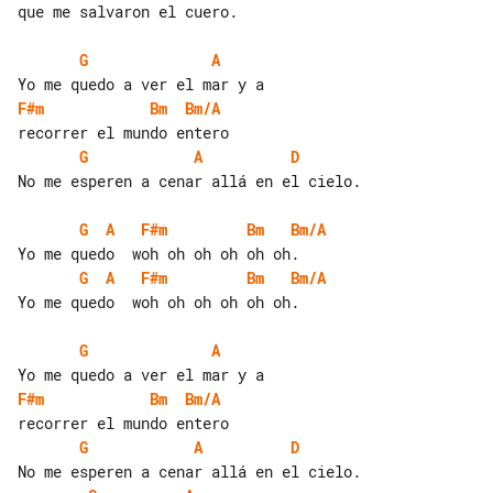
que me salvaron el cuero.

G
A
F#m
Bm
Bm/A
G
A
D
No me esperen a cenar allá en el cielo.

G
A
F#m
Bm
Bm/A
G
A
F#m
Bm
Bm/A
Yo me quedo  woh oh oh oh oh oh.

G
A
F#m
Bm
Bm/A
G
A
D