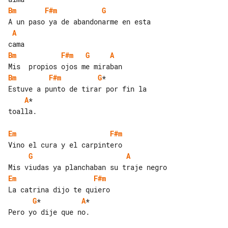
Bm
F#m
G
A
Bm
F#m
G
A
Bm
F#m
G
*           

A
*

toalla.

Em
F#m
G
A
Em
F#m
G
*          
A
*

Pero yo dije que no.
