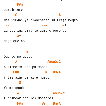
F#m
G
A
Em
F#m
G
*   

A
*

dije que no.

G
A
Asus2/G
F#m
Bm
Bm/A
G
A
Asus2/G
F#m
Bm
Bm/A