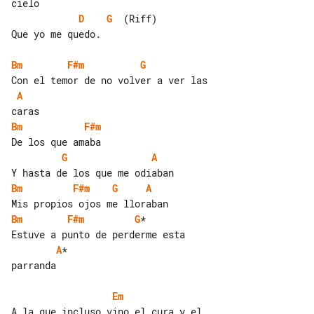
D
G
  (Riff)

Que yo me quedo.

Bm
F#m
G
A
Bm
F#m
G
A
Bm
F#m
G
A
Bm
F#m
G
*    

A
*

parranda

Em