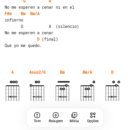
G
A
F#m
Bm
Bm/A
infierno

       G           A  (silencio)

D
 (final)

Que yo me quedo.

A
Asus2/G
Bm
Bm/A
D
Tom
Rolagem
Mídia
Opções