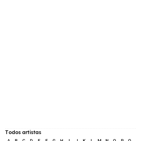
Todos artistas
A
B
C
D
E
F
G
H
I
J
K
L
M
N
O
P
Q
R