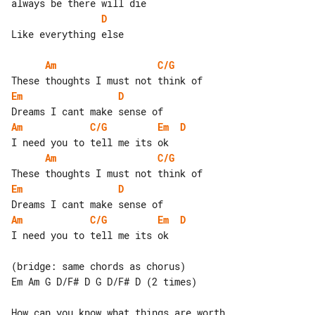
D
Like everything else

Am
C/G
Em
D
Am
C/G
Em
D
Am
C/G
Em
D
Am
C/G
Em
D
I need you to tell me its ok

(bridge: same chords as chorus)

Em Am G D/F# D G D/F# D (2 times)

How can you know what things are worth
