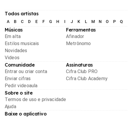
Todos artistas
A
B
C
D
E
F
G
H
I
J
K
L
M
N
O
P
Q
R
Músicas
Ferramentas
Em alta
Afinador
Estilos musicais
Metrônomo
Novidades
Videos
Comunidade
Assinaturas
Entrar ou criar conta
Cifra Club PRO
Enviar cifras
Cifra Club Academy
Pedir videoaula
Sobre o site
Termos de uso e privacidade
Ajuda
Baixe o aplicativo