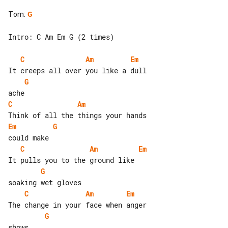
Tom
:
G
Intro: C Am Em G (2 times)

C
Am
Em
G
C
Am
Em
G
C
Am
Em
G
C
Am
Em
G
shows
