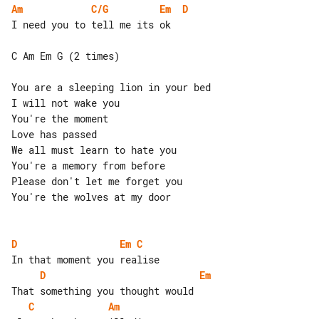
Am
C/G
Em
D
I need you to tell me its ok

C Am Em G (2 times)

You are a sleeping lion in your bed

I will not wake you

You're the moment

Love has passed

We all must learn to hate you

You're a memory from before

Please don't let me forget you

You're the wolves at my door

D
Em
C
D
Em
C
Am