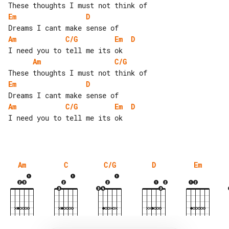
Em
D
Am
C/G
Em
D
Am
C/G
Em
D
Am
C/G
Em
D
I need you to tell me its ok

Am
C
C/G
D
Em