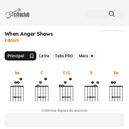
When Anger Shows
Mídia
Editors
Principal
Letra
Tabs PRO
Mais
Am
C
C/G
D
Em
Continua depois do anúncio