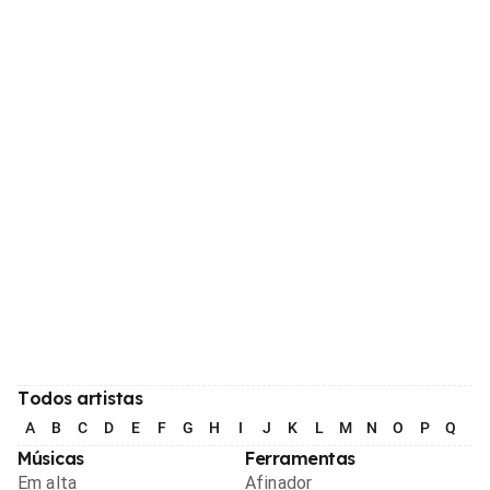
Todos artistas
A
B
C
D
E
F
G
H
I
J
K
L
M
N
O
P
Q
R
Músicas
Ferramentas
Em alta
Afinador