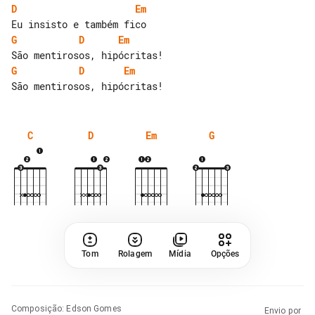
D
Em
G
D
Em
G
D
Em
C
D
Em
G
Tom
Rolagem
Mídia
Opções
Composição
:
Edson Gomes
Envio por