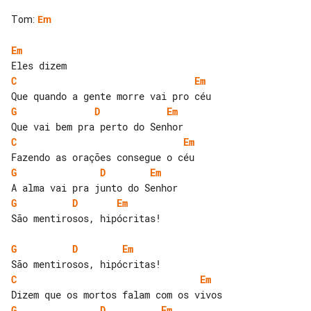
Tom
:
Em
Em
C
Em
G
D
Em
C
Em
G
D
Em
G
D
Em
São mentirosos, hipócritas!

G
D
Em
C
Em
G
D
Em