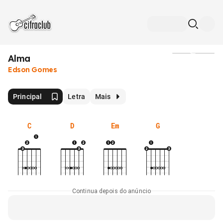
Alma
Mídia
Edson Gomes
Principal
Letra
Mais
C
D
Em
G
Continua depois do anúncio