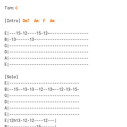
Tom
:
C
[Intro] 
Dm7
Am
F
Am
E|---15-12----15-12~-----------------

B|-13------13------------------------

G|-----------------------------------

D|-----------------------------------

A|-----------------------------------

E|-------------------------------

B|--15--13-13--12--13~--12-13-15-

G|-------------------------------

D|-------------------------------

A|-------------------------------

E|-------------------------------

E|12h13-12-12----12---| 

B|------------15------| 
