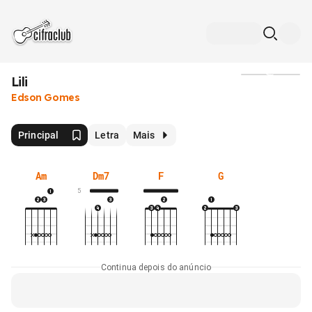
Lili
Mídia
Edson Gomes
Principal
Letra
Mais
Am
Dm7
F
G
5
Continua depois do anúncio