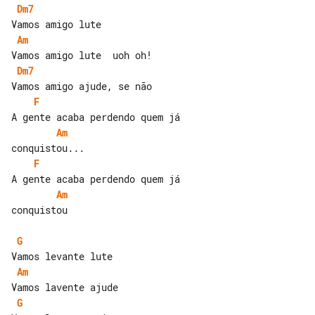
Dm7
Am
Dm7
F
Am
F
Am
conquistou

G
Am
G