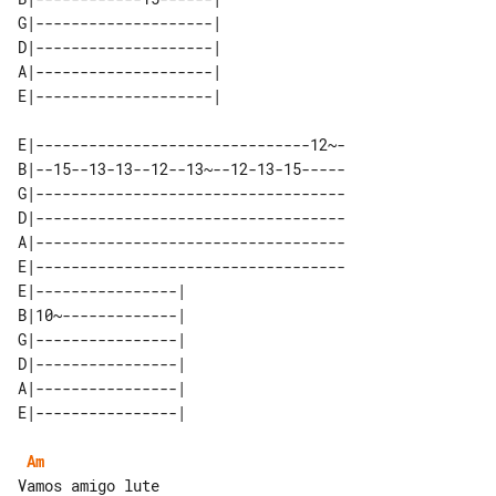
G|--------------------| 

D|--------------------| 

A|--------------------| 

E|-------------------------------12~-

B|--15--13-13--12--13~--12-13-15-----

G|-----------------------------------

D|-----------------------------------

A|-----------------------------------

E|-----------------------------------

E|----------------| 

B|10~-------------| 

G|----------------| 

D|----------------| 

A|----------------| 

Am