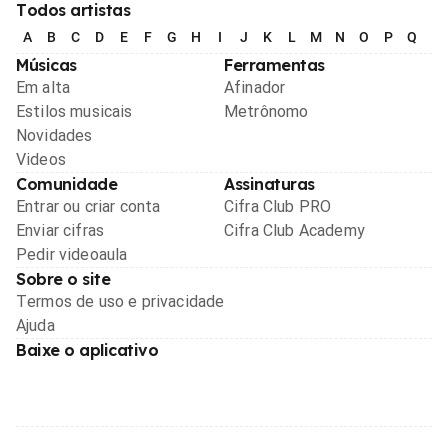
Todos artistas
A
B
C
D
E
F
G
H
I
J
K
L
M
N
O
P
Q
R
Músicas
Ferramentas
Em alta
Afinador
Estilos musicais
Metrônomo
Novidades
Videos
Comunidade
Assinaturas
Entrar ou criar conta
Cifra Club PRO
Enviar cifras
Cifra Club Academy
Pedir videoaula
Sobre o site
Termos de uso e privacidade
Ajuda
Baixe o aplicativo