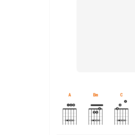
A
Bm
C