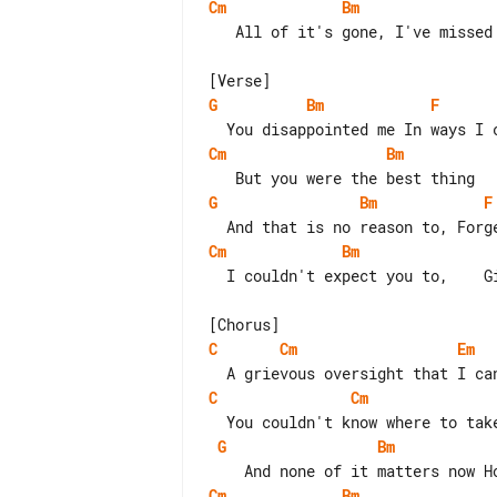
Cm
Bm
   All of it's gone, I've missed a good deal

G
Bm
F
Cm
Bm
G
Bm
F
Cm
Bm
  I couldn't expect you to,    Give credence to my plea

C
Cm
Em
C
Cm
G
Bm
Cm
Bm