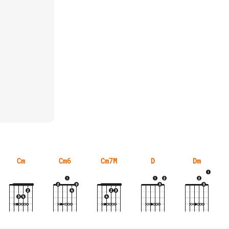
Cm
Cm6
Cm7M
D
Dm