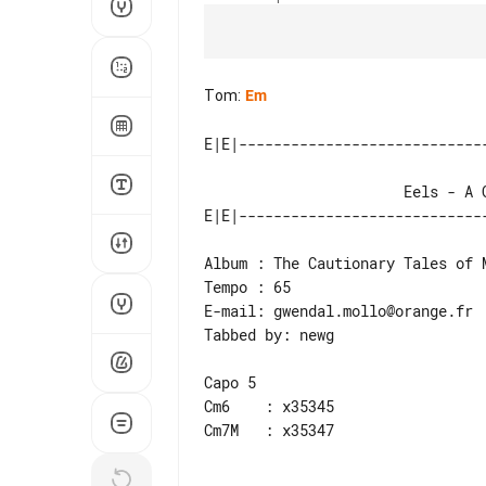
Tom
:
Em
                       Eels - A Good Deal

Album : The Cautionary Tales of M
Tempo : 65

E-mail: gwendal.mollo@orange.fr

Tabbed by: newg

Capo 5

Cm6    : x35345

Cm7M   : x35347
