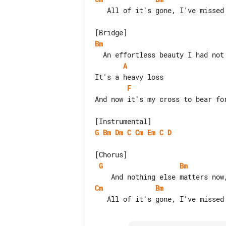
   All of it's gone, I've missed a good deal

Bm
A
F
And now it's my cross to bear for
G
Bm
Dm
C
Cm
Em
C
D
G
Bm
Cm
Bm