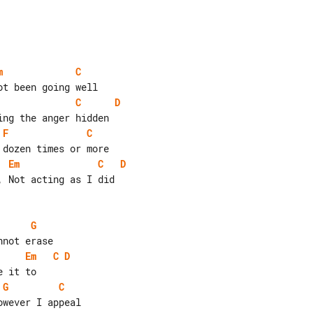
m
C
C
D
F
C
Em
C
D
G
Em
C
D
G
C