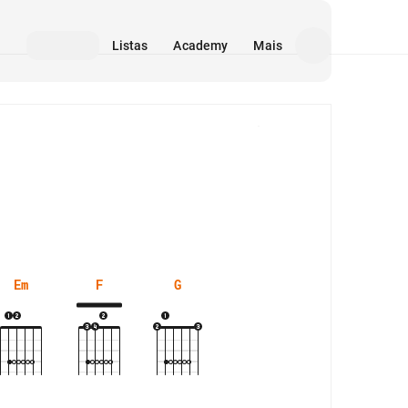
Listas
Academy
Mais
Mídia
Em
F
G