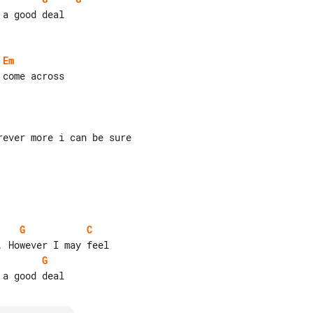
Em
ever more i can be sure

G
C
G