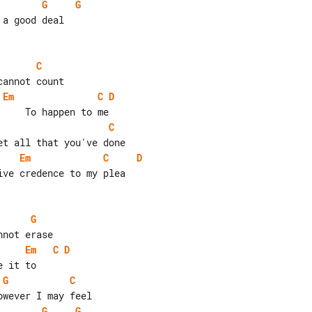
G
G
C
Em
C
D
C
Em
C
D
G
Em
C
D
G
C
G
G