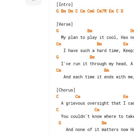
G
Bm
Dm
C
Cm
Cm6
Cm7M
Em
C
D
G
Bm
D
Cm
Bm
Em
G
Bm
Cm
Bm
   And each time it ends with me, Not acting as I did

C
Cm
Em
C
Cm
G
Bm