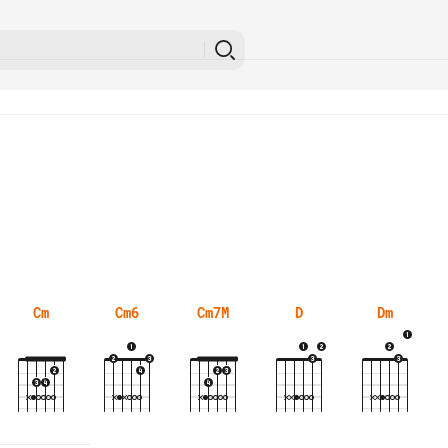
Cm
Cm6
Cm7M
D
Dm