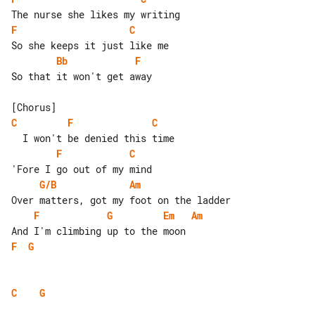
F
C
Bb
F
So that it won't get away

C
F
C
F
C
G/B
Am
F
G
Em
Am
F
G
C
G