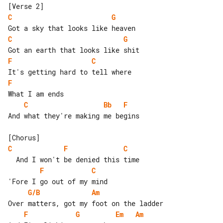
C
G
C
G
F
C
F
C
Bb
F
And what they're making me begins

C
F
C
F
C
G/B
Am
F
G
Em
Am