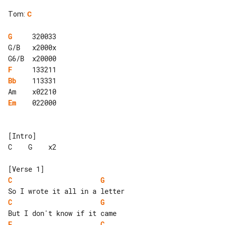
Tom
:
C
G
     320033

G/B   x2000x

F
Bb
    113331

Em
    022000

[Intro]

C    G    x2

C
G
C
G
F
C