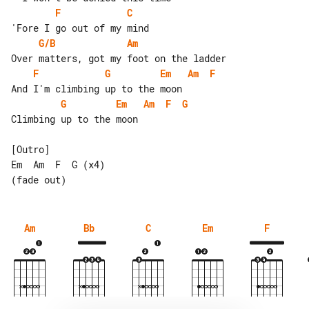
F
C
G/B
Am
F
G
Em
Am
F
G
Em
Am
F
G
Climbing up to the moon

[Outro]

Em  Am  F  G (x4)

Am
Bb
C
Em
F