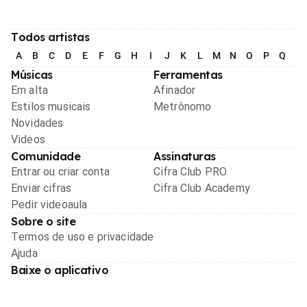
Todos artistas
A
B
C
D
E
F
G
H
I
J
K
L
M
N
O
P
Q
R
Músicas
Ferramentas
Em alta
Afinador
Estilos musicais
Metrônomo
Novidades
Videos
Comunidade
Assinaturas
Entrar ou criar conta
Cifra Club PRO
Enviar cifras
Cifra Club Academy
Pedir videoaula
Sobre o site
Termos de uso e privacidade
Ajuda
Baixe o aplicativo