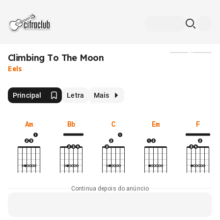
Climbing To The Moon
Mídia
Eels
Principal
Letra
Mais
Am
Bb
C
Em
F
Continua depois do anúncio