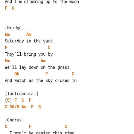
F
G
Em
Am
F
C
Em
Am
Bb
F
C
And watch as the sky closes in

(
C
) 
F
C
F
C
G6/B
Am
F
G
C
F
C