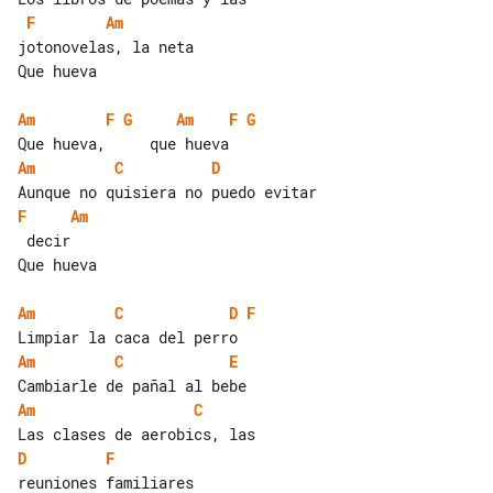
F
Am
jotonovelas, la neta

Que hueva

Am
F
G
Am
F
G
Am
C
D
F
Am
 decir

Que hueva

Am
C
D
F
Am
C
E
Am
C
D
F