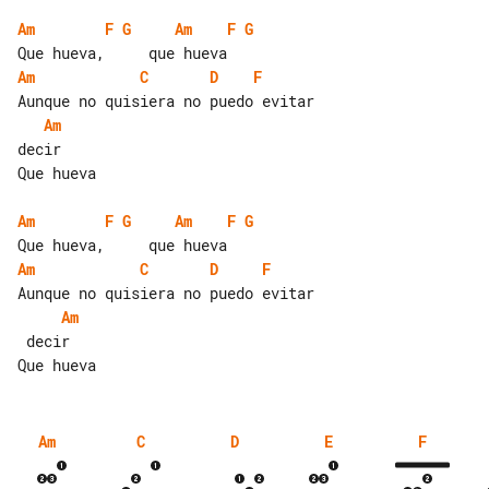
Am
F
G
Am
F
G
Am
C
D
F
Am
decir

Que hueva

Am
F
G
Am
F
G
Am
C
D
F
Am
 decir

Am
C
D
E
F