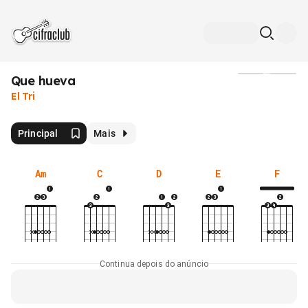
Que hueva
Mídia
El Tri
Principal
Mais
Am
C
D
E
F
Continua depois do anúncio