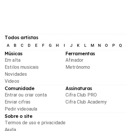
Todos artistas
A
B
C
D
E
F
G
H
I
J
K
L
M
N
O
P
Q
R
Músicas
Ferramentas
Em alta
Afinador
Estilos musicais
Metrônomo
Novidades
Videos
Comunidade
Assinaturas
Entrar ou criar conta
Cifra Club PRO
Enviar cifras
Cifra Club Academy
Pedir videoaula
Sobre o site
Termos de uso e privacidade
Ajuda