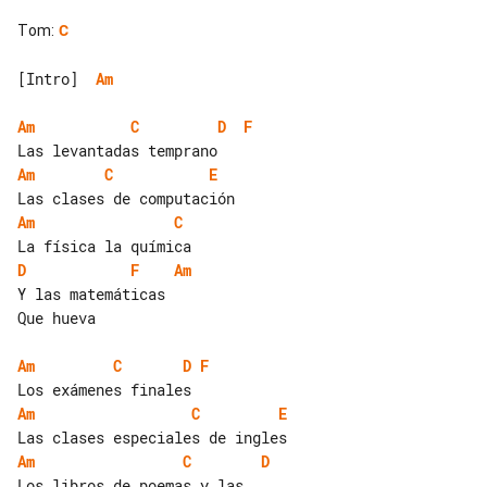
Tom
:
C
[Intro]  
Am
Am
C
D
F
Am
C
E
Am
C
D
F
Am
Y las matemáticas

Que hueva

Am
C
D
F
Am
C
E
Am
C
D