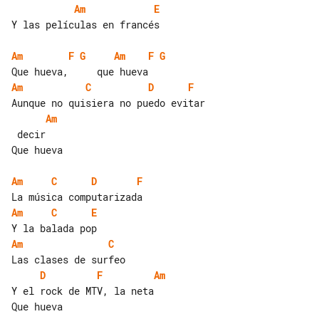
Am
E
Y las películas en francés

Am
F
G
Am
F
G
Am
C
D
F
Am
 decir

Que hueva

Am
C
D
F
Am
C
E
Am
C
D
F
Am
Y el rock de MTV, la neta

Que hueva
