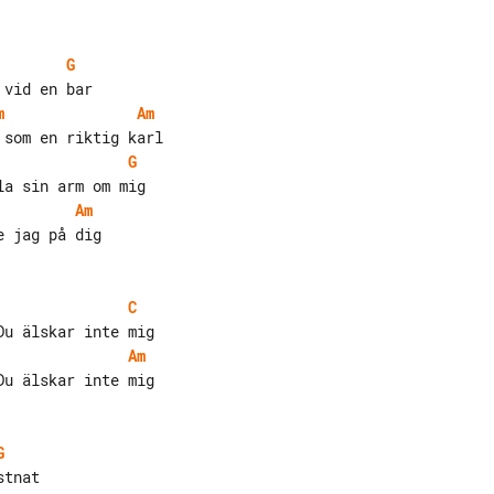
G
m
Am
G
Am
 jag på dig

C
Am
u älskar inte mig

G