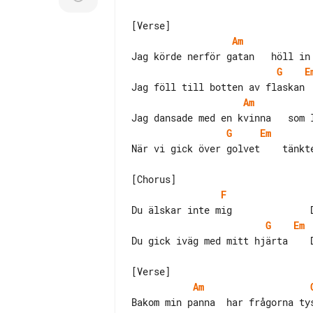
Am
G
E
Am
G
Em
När vi gick över golvet    tänkte
F
G
Em
Du gick iväg med mitt hjärta    D
Am