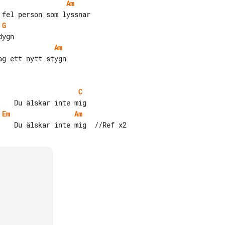
Am
G
Am
g ett nytt stygn

C
Em
Am