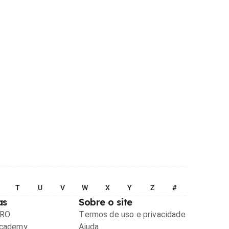
T
U
V
W
X
Y
Z
#
as
Sobre o site
PRO
Termos de uso e privacidade
Academy
Ajuda