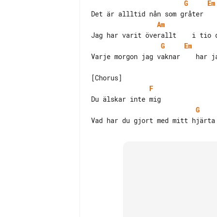
G
Em
Am
G
Em
Varje morgon jag vaknar    har ja
F
G