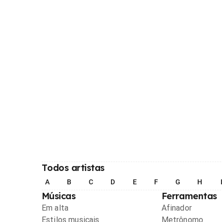
Todos artistas
A
B
C
D
E
F
G
H
Músicas
Ferramentas
Em alta
Afinador
Estilos musicais
Metrônomo