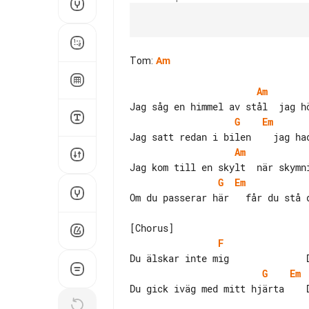
Tom
:
Am
Am
G
Em
Am
G
Em
Om du passerar här   får du stå d
F
G
Em
Du gick iväg med mitt hjärta    D