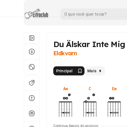
Du Älskar Inte Mig
Eldkvarn
Principal
Mais
Am
C
Em
Continua depois do anúncio