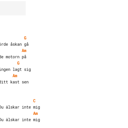
G
Am
G
Am
itt kast sen

C
Am
u älskar inte mig
