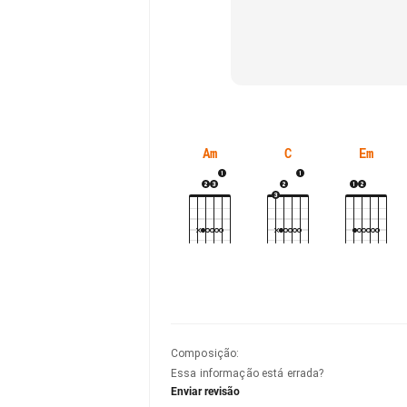
Am
C
Em
Composição
:
Essa informação está errada?
Enviar revisão