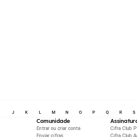
I
J
K
L
M
N
O
P
Q
R
S
Comunidade
Assinatur
Entrar ou criar conta
Cifra Club 
Enviar cifras
Cifra Club 