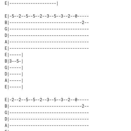
E|-5--2--5--5--2--3--5--3--2--0-----

B|-------------------------------2--

G|----------------------------------

D|----------------------------------

A|----------------------------------

E|----------------------------------

E|-----| 

B|3--5-| 

G|-----| 

D|-----| 

A|-----| 

E|-2--2--5--5--2--3--5--3--2--0-----

B|-------------------------------2--

G|----------------------------------

D|----------------------------------

A|----------------------------------
