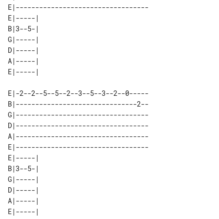
E|----------------------------------

E|-----| 

B|3--5-| 

G|-----| 

D|-----| 

A|-----| 

E|-2--2--5--5--2--3--5--3--2--0-----

B|-------------------------------2--

G|----------------------------------

D|----------------------------------

A|----------------------------------

E|----------------------------------

E|-----| 

B|3--5-| 

G|-----| 

D|-----| 

A|-----| 
