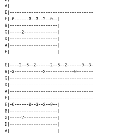
A|-----------------------------------

E|-----------------------------------

E|-0------0--3--2--0--| 

B|--------------------| 

G|-----2--------------| 

D|--------------------| 

A|--------------------| 

E|----2--5--2------2--5--2------0--3-

B|-3------------2------------0-------

G|-----------------------------------

D|-----------------------------------

A|-----------------------------------

E|-----------------------------------

E|-0------0--3--2--0--| 

B|--------------------| 

G|-----2--------------| 

D|--------------------| 

A|--------------------| 
