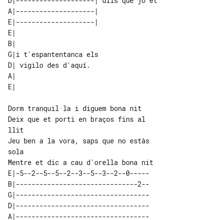
D|--------------------| ulls que jo et

A|--------------------|               

E|--------------------|               

E|                      

B|                      

G|i t'espantentanca els 

D| vigilo des d'aquí.   

A|                      

Dorm tranquil·la i diguem bona nit

Deix que et porti en braços fins al 

llit

Jeu ben a la vora, saps que no estàs 

sola

E|-5--2--5--5--2--3--5--3--2--0-----

B|-------------------------------2--

G|----------------------------------

D|----------------------------------

A|----------------------------------
