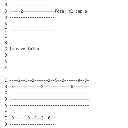
B|--------------------|              

G|-----2--------------Posa| el cap a 

D|--------------------|              

A|--------------------|              

E|--------------------|              

E|              

B|              

G|la meva falda 

D|              

A|              

E|----2--5--2------2--5--2------0--3-

B|-3------------2------------0-------

G|-----------------------------------

D|-----------------------------------

A|-----------------------------------

E|-----------------------------------

E|-0------0--3--2--0--|                

B|--------------------|                
