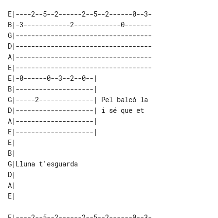
E|----2--5--2------2--5--2------0--3-

B|-3------------2------------0-------

G|-----------------------------------

D|-----------------------------------

A|-----------------------------------

E|-----------------------------------

E|-0------0--3--2--0--|              

B|--------------------|              

G|-----2--------------| Pel balcó la 

D|--------------------| i sé que et  

A|--------------------|              

E|--------------------|              

E|                 

B|                 

G|Lluna t'esguarda 

D|                 

A|                 

E|----2--5--2------2--5--2------0--3-
