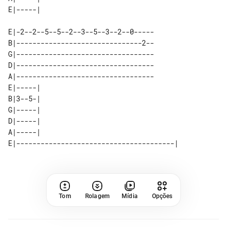
E|-2--2--5--5--2--3--5--3--2--0-----

B|-------------------------------2--

G|----------------------------------

D|----------------------------------

A|----------------------------------

E|-----| 

B|3--5-| 

G|-----| 

D|-----| 

Tom
Rolagem
Mídia
Opções