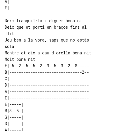
A|           

Dorm tranquil·la i diguem bona nit

Deix que et porti en braços fins al 

llit

Jeu ben a la vora, saps que no estàs 

sola

Mentre et dic a cau d'orella bona nit

E|-5--2--5--5--2--3--5--3--2--0-----

B|-------------------------------2--

G|----------------------------------

D|----------------------------------

A|----------------------------------

E|----------------------------------

E|-----| 

B|3--5-| 

G|-----| 

D|-----| 

A|-----| 
