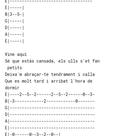
E|----------------------------------

E|-----| 

B|3--5-| 

G|-----| 

D|-----| 

A|-----| 

Vine aquí

Sé que estàs cansada, els ulls s'et fan

 petits

Deixa'm abraçar-te tendrament i calla

Que es molt tard i arribat l'hora de 

E|----2--5--2------2--5--2------0--3-

B|-3------------2------------0-------

G|-----------------------------------

D|-----------------------------------

A|-----------------------------------

E|-----------------------------------

E|-0------0--3--2--0--|              
