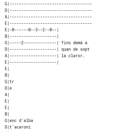
G|-----------------------------------

D|-----------------------------------

A|-----------------------------------

E|-----------------------------------

E|-0------0--3--2--0--|             

B|--------------------|             

G|-----2--------------| fins demà a 

D|--------------------| quan de sopt

A|--------------------| la claror.  

E|--------------------|             

E|  

B|  

G|tr

D|e 

A|  

E|  

E|           

B|           

G|enc d'alba 

D|t'acaroni  
