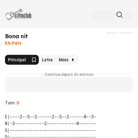
Bona nit
Mídia
Els Pets
Principal
Letra
Mais
Continua depois do anúncio
Tom
:
D
E|----2--5--2------2--5--2------0--3-

B|-3------------2------------0-------

G|-----------------------------------

D|-----------------------------------
