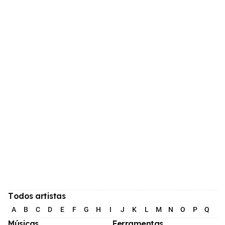
Todos artistas
A
B
C
D
E
F
G
H
I
J
K
L
M
N
O
P
Q
R
Músicas
Ferramentas