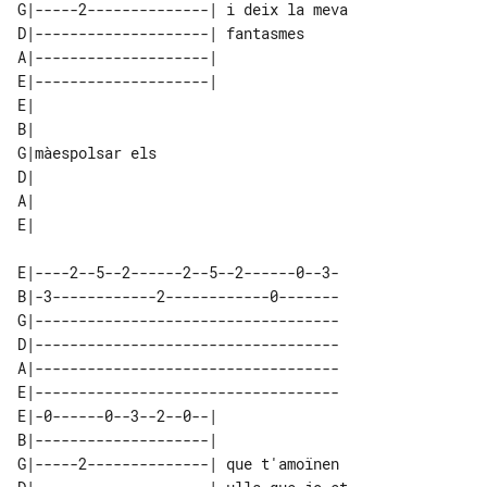
G|-----2--------------| i deix la meva 

D|--------------------| fantasmes      

A|--------------------|                

E|--------------------|                

E|               

B|               

G|màespolsar els 

D|               

A|               

E|----2--5--2------2--5--2------0--3-

B|-3------------2------------0-------

G|-----------------------------------

D|-----------------------------------

A|-----------------------------------

E|-----------------------------------

E|-0------0--3--2--0--|               

B|--------------------|               

G|-----2--------------| que t'amoïnen 
