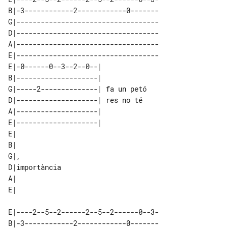
B|-3------------2------------0-------

G|-----------------------------------

D|-----------------------------------

A|-----------------------------------

E|-----------------------------------

E|-0------0--3--2--0--|           

B|--------------------|           

G|-----2--------------| fa un petó

D|--------------------| res no té 

A|--------------------|           

E|--------------------|           

E|            

B|            

G|,           

D|importància 

A|            

E|----2--5--2------2--5--2------0--3-

B|-3------------2------------0-------
