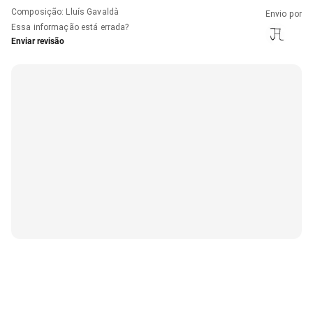
Composição
:
Lluís Gavaldà
Envio por
Essa informação está errada?
Enviar revisão