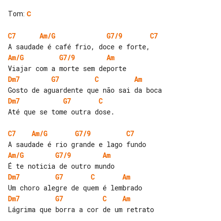
Tom
:
C
C7
Am/G
G7/9
C7
Am/G
G7/9
Am
Dm7
G7
C
Am
Dm7
G7
C
Até que se tome outra dose.

C7
Am/G
G7/9
C7
Am/G
G7/9
Am
Dm7
G7
C
Am
Dm7
G7
C
Am
Lágrima que borra a cor de um retrato
