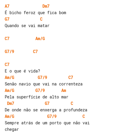
A7
Dm7
G7
C
Quando se vai matar

C7
Am/G
G7/9
C7
C7
Am/G
G7/9
C7
Am/G
G7/9
Am
Dm7
G7
C
Am/G
G7/9
C
Sempre atrás de um porto que não vai 

chegar
