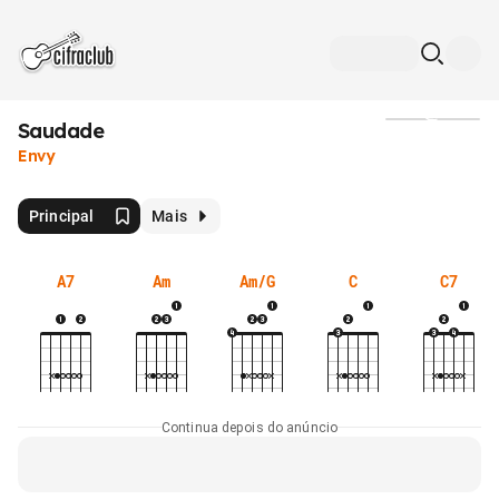
Saudade
Mídia
Envy
Principal
Mais
A7
Am
Am/G
C
C7
Continua depois do anúncio