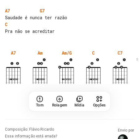
A7
G7
C
A7
Am
Am/G
C
C7
5
Tom
Rolagem
Mídia
Opções
Composição
:
Flávio Ricardo
Envio por
Essa informação está errada?