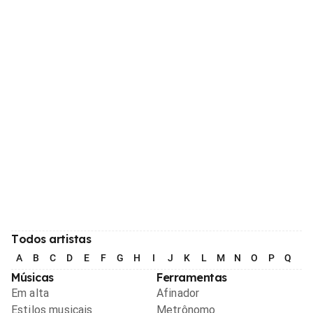
Todos artistas
A
B
C
D
E
F
G
H
I
J
K
L
M
N
O
P
Q
R
Músicas
Ferramentas
Em alta
Afinador
Estilos musicais
Metrônomo