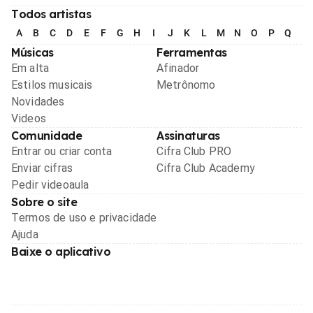
Todos artistas
A
B
C
D
E
F
G
H
I
J
K
L
M
N
O
P
Q
R
Músicas
Ferramentas
Em alta
Afinador
Estilos musicais
Metrônomo
Novidades
Videos
Comunidade
Assinaturas
Entrar ou criar conta
Cifra Club PRO
Enviar cifras
Cifra Club Academy
Pedir videoaula
Sobre o site
Termos de uso e privacidade
Ajuda
Baixe o aplicativo