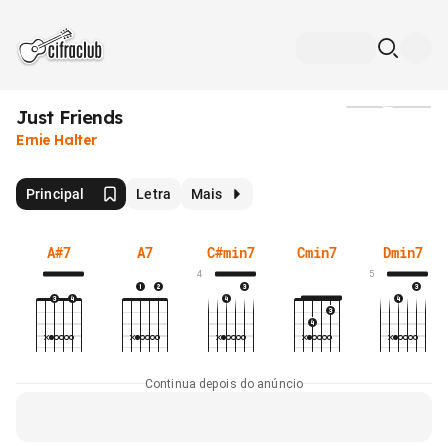
Just Friends
Mídia
Ernie Halter
Principal
Letra
Mais
A#7
A7
C#min7
Cmin7
Dmin7
4
5
Continua depois do anúncio