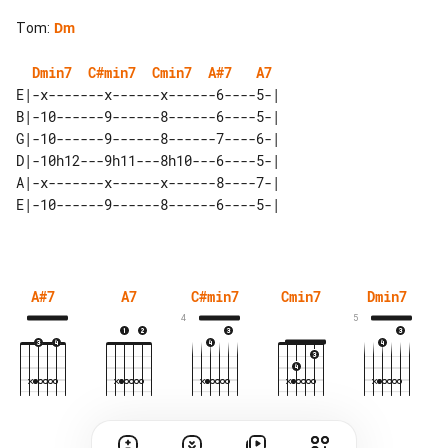
Tom
:
Dm
Dmin7
C#min7
Cmin7
A#7
A7
E|-x-------x------x------6----5-| 

B|-10------9------8------6----5-| 

G|-10------9------8------7----6-| 

D|-10h12---9h11---8h10---6----5-| 

A|-x-------x------x------8----7-| 

A#7
A7
C#min7
Cmin7
Dmin7
4
5