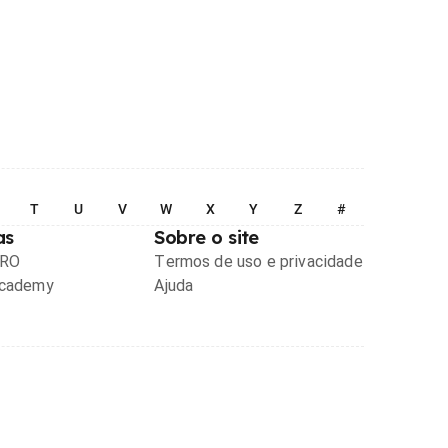
T
U
V
W
X
Y
Z
#
as
Sobre o site
PRO
Termos de uso e privacidade
Academy
Ajuda