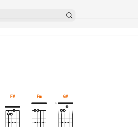
F#
Fm
G#
4