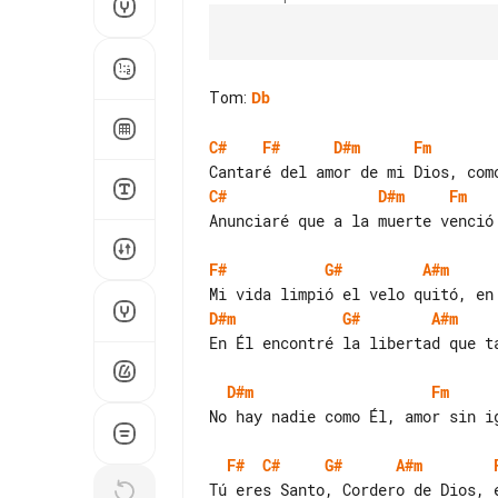
Tom
:
Db
C#
F#
D#m
Fm
C#
D#m
Fm
Anunciaré que a la muerte venció 
F#
G#
A#m
D#m
G#
A#m
En Él encontré la libertad que ta
D#m
Fm
No hay nadie como Él, amor sin ig
F#
C#
G#
A#m