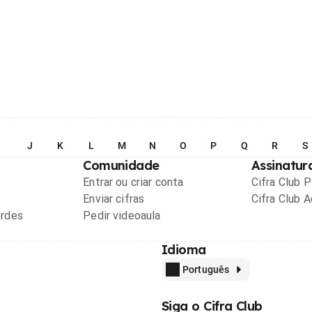
I
J
K
L
M
N
O
P
Q
R
S
Comunidade
Assinatur
Entrar ou criar conta
Cifra Club 
Enviar cifras
Cifra Club 
ordes
Pedir videoaula
Idioma
Português
Siga o Cifra Club