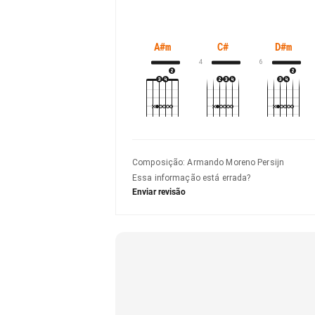
A#m
C#
D#m
4
6
Composição
:
Armando Moreno Persijn
Essa informação está errada?
Enviar revisão