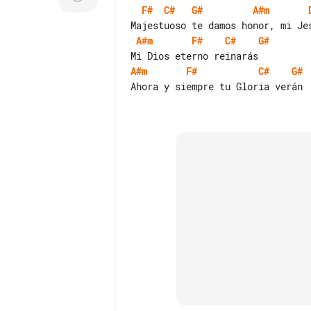
F#
C#
G#
A#m
A#m
F#
C#
G#
A#m
F#
C#
G#
Ahora y siempre tu Gloria verán
