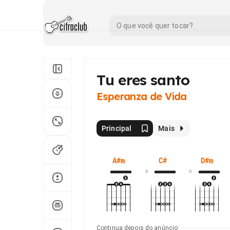
Tu eres santo
Esperanza de Vida
Principal
Mais
A#m
C#
D#m
4
6
Continua depois do anúncio