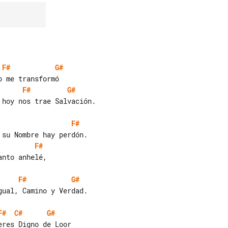
F#
G#
F#
G#
hoy nos trae Salvación.

F#
F#
nto anhelé,

F#
G#
ual, Camino y Verdad.

F#
C#
G#