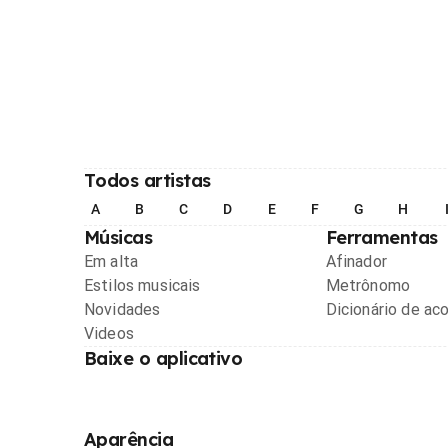
Todos artistas
A
B
C
D
E
F
G
H
Músicas
Ferramentas
Em alta
Afinador
Estilos musicais
Metrônomo
Novidades
Dicionário de ac
Videos
Baixe o aplicativo
Aparência