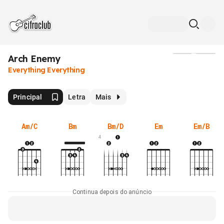
Arch Enemy
Mídia
Everything Everything
Principal
Letra
Mais
Am/C
Bm
Bm/D
Em
Em/B
4
Continua depois do anúncio