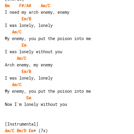
Bm
F#/A#
Am/C
Em/B
Am/C
Em
Am/C
Em/B
Am/C
Em
Now I'm lonely without you

Am/C
Bm/D
Em
* (7x)
