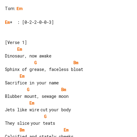
Tom
:
Em
Em
*  : [0-2-2-0-0-3]

Em
G
Bm
Em
G
Bm
Em
G
Bm
Em
Calcified and stately cheeks
