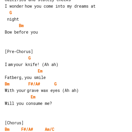
G
Bm
Bow before you

G
Em
Bm
F#/A#
G
Em
Will you consume me?

Bm
F#/A#
Am/C