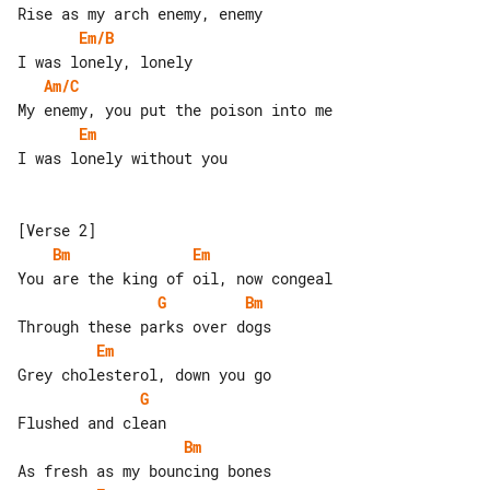
Em/B
Am/C
Em
I was lonely without you

Bm
Em
G
Bm
Em
G
Bm