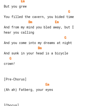
Em
G
Bm
Em
And from my mind you bled away, but I 

G
Bm
G
crown!

Em
(Ah ah) Fatberg, your eyes
