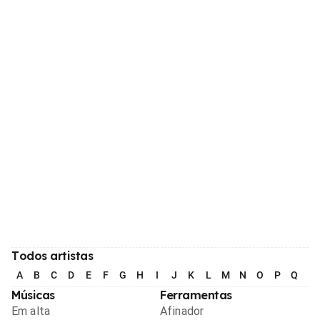
Todos artistas
A
B
C
D
E
F
G
H
I
J
K
L
M
N
O
P
Q
R
Músicas
Ferramentas
Em alta
Afinador