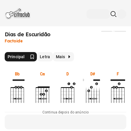
Dias de Escuridão
Mídia
Factoide
Principal
Letra
Mais
Bb
Cm
D
D#
F
3
Continua depois do anúncio