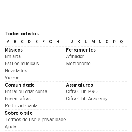
Todos artistas
A
B
C
D
E
F
G
H
I
J
K
L
M
N
O
P
Q
R
Músicas
Ferramentas
Em alta
Afinador
Estilos musicais
Metrônomo
Novidades
Videos
Comunidade
Assinaturas
Entrar ou criar conta
Cifra Club PRO
Enviar cifras
Cifra Club Academy
Pedir videoaula
Sobre o site
Termos de uso e privacidade
Ajuda