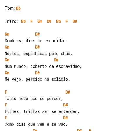
Tom
:
Bb
Intro: 
Bb
F
Gm
D#
Bb
F
D#
Gm
D#
Gm
D#
Gm
D#
Gm
D#
Me vejo, perdido na solidão.

F
D#
F
D#
F
D#
Cm
D#
F