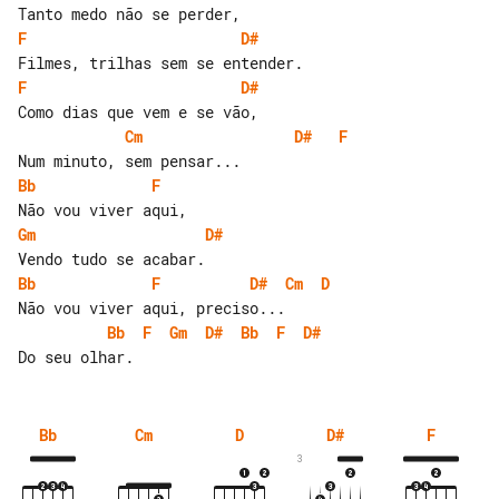
F
D#
F
D#
Cm
D#
F
Bb
F
Gm
D#
Bb
F
D#
Cm
D
Bb
F
Gm
D#
Bb
F
D#
Bb
Cm
D
D#
F
3