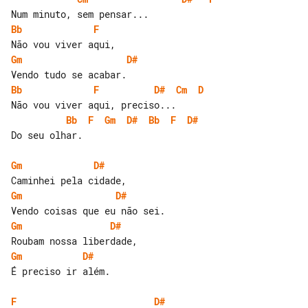
Bb
F
Gm
D#
Bb
F
D#
Cm
D
Bb
F
Gm
D#
Bb
F
D#
Do seu olhar.

Gm
D#
Gm
D#
Gm
D#
Gm
D#
É preciso ir além.

F
D#