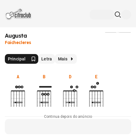
Augusta
Mídia
Faichecleres
Principal
Letra
Mais
A
B
D
E
Continua depois do anúncio