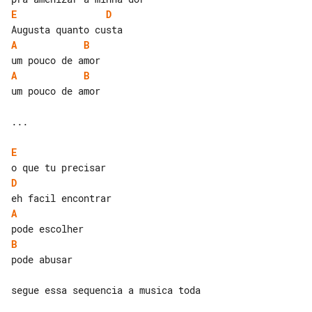
E
D
A
B
A
B
um pouco de amor

...

E
D
A
B
pode abusar
