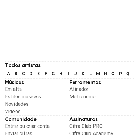
Todos artistas
A
B
C
D
E
F
G
H
I
J
K
L
M
N
O
P
Q
R
Músicas
Ferramentas
Em alta
Afinador
Estilos musicais
Metrônomo
Novidades
Videos
Comunidade
Assinaturas
Entrar ou criar conta
Cifra Club PRO
Enviar cifras
Cifra Club Academy