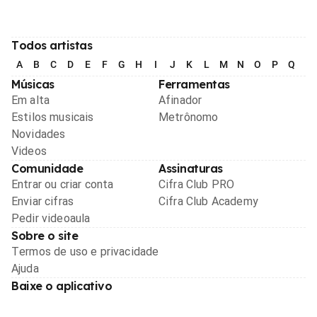
Todos artistas
A
B
C
D
E
F
G
H
I
J
K
L
M
N
O
P
Q
R
Músicas
Ferramentas
Em alta
Afinador
Estilos musicais
Metrônomo
Novidades
Videos
Comunidade
Assinaturas
Entrar ou criar conta
Cifra Club PRO
Enviar cifras
Cifra Club Academy
Pedir videoaula
Sobre o site
Termos de uso e privacidade
Ajuda
Baixe o aplicativo