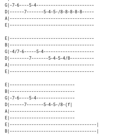
G|-7-6----5-4------------------------

D|------7-------5-4-5-/8-8-8-8-8-----

A|-----------------------------------

E|-----------------------------------

B|-----------------------------------

G|-4/7-6-----5-4---------------------

D|--------7-------5-4-5-4/8----------

A|-----------------------------------

E|---------------------------

B|---------------------------

G|-7-6----5-4----------------

D|------7-------5-4-5-/8-(f| 

A|---------------------------

E|---------------------------

E|------------------------------------|   

B|------------------------------------|   
