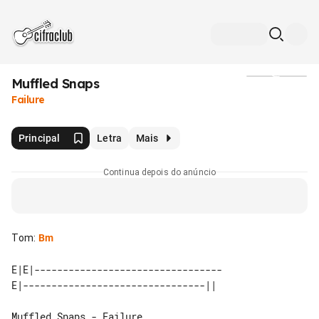
Muffled Snaps
Mídia
Failure
Principal
Letra
Mais
Continua depois do anúncio
Tom
:
Bm
E|E|---------------------------------

Muffled Snaps - Failure
