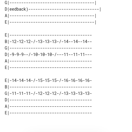
G|------------------------------------|   

D|eedback)------------------------------| 

A|------------------------------------|   

E|-----------------------------------

B|-12-12-12-/-13-13-13-/-14--14--14--

G|-----------------------------------

D|-9-9-9--/-10-10-10-/---11--11-11---

A|-----------------------------------

E|-14-14-14-/-15-15-15-/-16-16-16-16-

B|-----------------------------------

G|-11-11-11-/-12-12-12-/-13-13-13-13-

D|-----------------------------------

A|-----------------------------------
