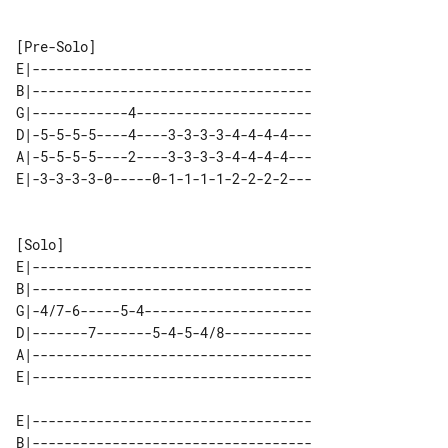
E|-----------------------------------

B|-----------------------------------

G|------------4----------------------

D|-5-5-5-5----4----3-3-3-3-4-4-4-4---

A|-5-5-5-5----2----3-3-3-3-4-4-4-4---

E|-----------------------------------

B|-----------------------------------

G|-4/7-6-----5-4---------------------

D|-------7-------5-4-5-4/8-----------

A|-----------------------------------

E|-----------------------------------

B|-----------------------------------
