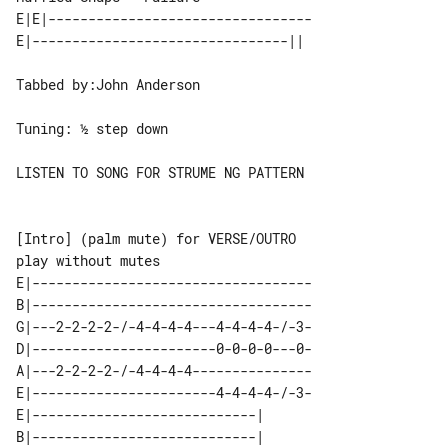
E|E|---------------------------------

Tabbed by:John Anderson

Tuning: ½ step down

LISTEN TO SONG FOR STRUME NG PATTERN

[Intro] (palm mute) for VERSE/OUTRO 

E|-----------------------------------

B|-----------------------------------

G|---2-2-2-2-/-4-4-4-4---4-4-4-4-/-3-

D|-----------------------0-0-0-0---0-

A|---2-2-2-2-/-4-4-4-4---------------

E|-----------------------4-4-4-4-/-3-

E|----------------------------| 

B|----------------------------| 
